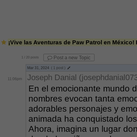
¡Vive las Aventuras de Paw Patrol en México! 
Post a new Topic
1
/ 20 posts
Mar 31, 2024
( 1 post )
Joseph Danial (josephdanial07
11:06pm
En el emocionante mundo del
nombres evocan tanta emoci
adorables personajes y emoc
animada ha conquistado los
Ahora, imagina un lugar don