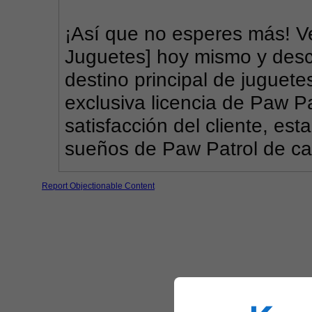
¡Así que no esperes más! Ve
Juguetes] hoy mismo y descu
destino principal de juguete
exclusiva licencia de Paw Pa
satisfacción del cliente, est
sueños de Paw Patrol de ca
Report Objectionable Content