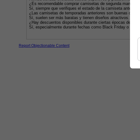
¿Es recomendable comprar camisetas de segunda mano?
Sí, siempre que verifiques el estado de la camiseta antes de
¿Las camisetas de temporadas anteriores son buenas opcio
Sí, suelen ser más baratas y tienen diseños atractivos.
¿Hay descuentos disponibles durante ciertas épocas del año
Sí, especialmente durante fechas como Black Friday o el ini
Report Objectionable Content