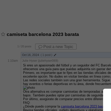
camiseta barcelona 2023 barata
Post a new Topic
1
/ 20 posts
Oct 16, 2024
( 1 post )
1:10am
Julie Hyser (juliehyser069)
Si eres un apasionado del fútbol y un seguidor del FC Barce
ofrecemos una guía para que puedas adquirirla sin gastar de
Primero, es importante que te fijes en las tiendas oficiales
excelente opción. No dudes en visitar tiendas en línea como
Las redes sociales también son una gran herramienta. Sigue 
hay eventos o ferias deportivas en tu área, donde frecuente
Otra alternativa es comprar camisetas de temporadas anteri
bajos. También puedes optar por camisetas de segunda mano
Por último, asegúrate de comparar precios entre diferentes t
FAQ:
¿Dónde puedo comprar la 
camiseta barcelona 2023 barata
?
Revisa tiendas oficiales, outlets deportivos y plataformas 