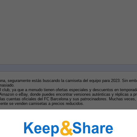
lona, seguramente estás buscando la camiseta del equipo para 2023. Sin emb
masiado.
 del club, ya que a menudo tienen ofertas especiales y descuentos en tempora
 Amazon o eBay, donde puedes encontrar versiones auténticas y réplicas a pr
las cuentas oficiales del FC Barcelona y sus patrocinadores. Muchas veces, 
mente se venden camisetas a precios reducidos.
ores. Aunque no sean de la última temporada, muchas veces estas camisetas 
, que suelen estar en buen estado y son una forma sostenible de hacer tus 
iendas antes de realizar tu compra. Utiliza aplicaciones móviles que te permi
en línea como Amazon o eBay.