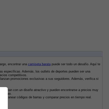
argo, encontrar una 
camiseta barata
 puede ser todo un desafío. Aquí te 
das específicas. Además, los outlets de deportes pueden ser una 
ecios competitivos.
lanzan promociones exclusivas a sus seguidores. Además, verifica si 
cuentan con un diseño atractivo y pueden encontrarse a precios muy 
compras.
tan escanear códigos de barras y comparar precios en tiempo real.