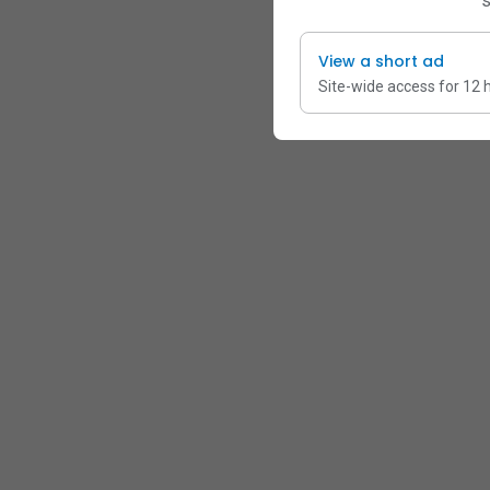
s
View a short ad
Site-wide access for 12 