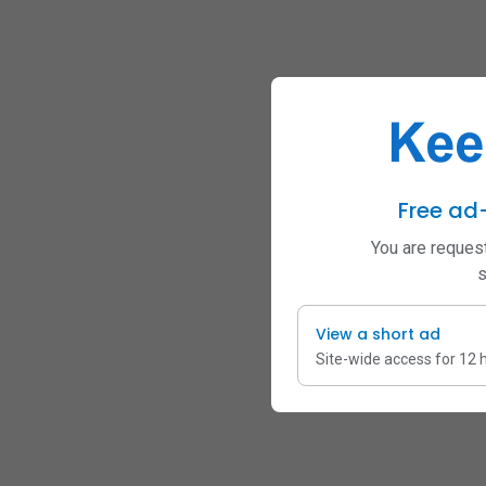
Free ad
You are request
s
View a short ad
Site-wide access for 12 