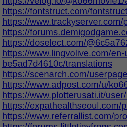
https://velog.io/@ko66movie1/
https://fontstruct.com/fontst
https://www.trackyserver.com/
https://forums.demigodgame.
https://doselect.com/@6c5a7
https://www.lingvolive.com/en
be5ad7d4610c/translations
https://scenarch.com/userpag
https://www.adpost.com/u/ko6
https://www.plotterusati.it/use
https://expathealthseoul.com/p
https://www.referrallist.com/pr
https://forums.littletinyfrogs.