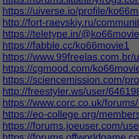
https://uiverse.io/profile/ko66
http://fort-raevskiy.ru/communi
https://teletype.in/@ko66movi
https://fabble.cc/ko66movie1
https://www.99freelas.com.br
https://cgmood.com/ko66movi
https://sciencemission.com/pr
http://freestyler.ws/user/646
https://www.corc.co.uk/forums
https://eo-college.org/membe
https://forums.joeuser.com/us
https://forums.offworldgame.