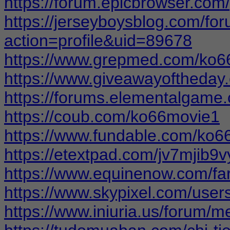
https://forum.epicbrowser.com
https://jerseyboysblog.com/f
action=profile&uid=89678
https://www.grepmed.com/ko6
https://www.giveawayoftheday
https://forums.elementalgame
https://coub.com/ko66movie1
https://www.fundable.com/ko6
https://etextpad.com/jv7mjib9v
https://www.equinenow.com/f
https://www.skypixel.com/user
https://www.iniuria.us/forum