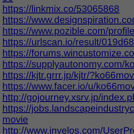
https://linkmix.co/53065868
https://www.designspiration.
https://www.pozible.com/profi
https://urlscan.io/result/019
https://forums.wincustomize.
https://supplyautonomy.com/k
https://kjtr.grrr.jp/kjtr/?ko66mo
https://www.facer.io/u/ko66mo
http://gojourney.xsrv.jp/inde
https://jobs.landscapeindustry
movie
http://www.invelos.com/UserPr