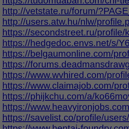
https://tudomuaban.com/chi-ti
http://vetstate.ru/forum/?P
http://users.atw.hu/nlw/profi
https://secondstreet.ru/profile
https://hedgedoc.envs.net/s/Y6
https://belgaumonline.com/pro
https://forums.deadmansdra
https://www.wvhired.com/prof
https://www.claimajob.com/pr
https://phijkchu.com/a/ko66mo
https://www.heavyironjobs.co
https://savelist.co/profile/use
https://www.hentai-foundry.co