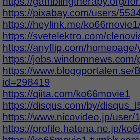
https://gamblingtherapy.org/f
https://pixabay.com/users/553
https://heylink.me/ko66movie1
https://svetelektro.com/clenov
https://anyflip.com/homepage/
https://jobs.windomnews.com/
https://www.bloggportalen.se/
id=298419
https://qiita.com/ko66movie1
https://disqus.com/by/disqus_l
https://www.nicovideo.jp/user
https://profile.hatena.ne.jp/ko
https://ko66movie1.tumblr.com