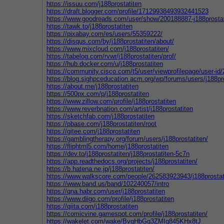
https://issuu.com/j188prostatiten
https://draft.blogger.com/profile/17129938493932441523
https://www.goodreads.com/user/show/200188887-j188prostat
https://tawk.to/j188prostatiten
https://pixabay.com/es/users/55359222/
https://disqus.com/by/j188prostatiten/about/
https://www.mixcloud.com/j188prostatiten/
https://tabelog.com/rvwr/j188prostatiten/prof/
https://hub.docker.com/u/j188prostatiten
https://community.cisco.com/t5/user/viewprofilepage/user-id
https://blog.sighpceducation.acm.org/wp/forums/users/j188pro
https://about.me/j188prostatiten
https://500px.com/p/j188prostatiten
https://www.zillow.com/profile/j188prostatiten
https://www.reverbnation.com/artist/j188prostatiten
https://sketchfab.com/j188prostatiten
https://pbase.com/j188prostatiten/root
https://gitee.com/j188prostatiten
https://gamblingtherapy.org/forum/users/j188prostatiten/
https://fliphtml5.com/home/j188prostatiten
https://dev.to/j188prostatiten/j188prostatiten-5c7n
https://app.readthedocs.org/projects/j188prostatiten/
https://b.hatena.ne.jp/j188prostatiten/
https://www.walkscore.com/people/262583923943/j188prostat
https://www.band.us/band/102240057/intro
https://qna.habr.com/user/j188prostatiten
https://www.diigo.com/profile/j188prostatiten
https://qiita.com/j188prostatiten
https://comicvine.gamespot.com/profile/j188prostatiten/
https://wakelet.com/wake/BvqHbGg3ZMIg845KHx8tJ