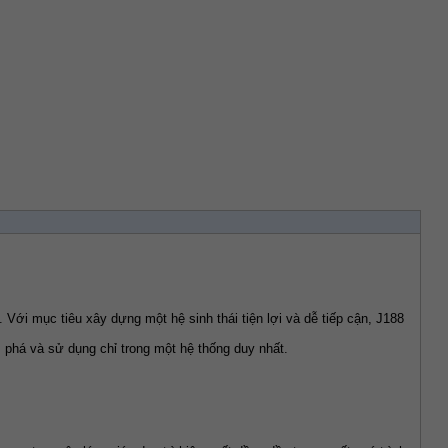
Với mục tiêu xây dựng một hệ sinh thái tiện lợi và dễ tiếp cận, J188 
phá và sử dụng chỉ trong một hệ thống duy nhất.