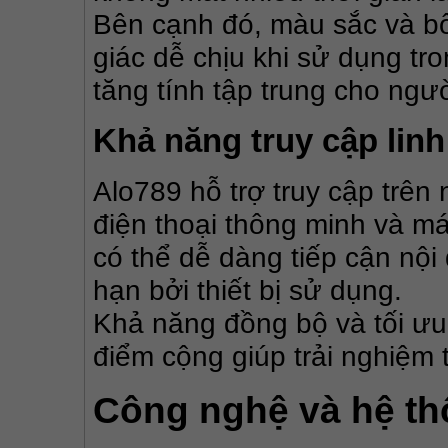
Bên cạnh đó, màu sắc và bố
giác dễ chịu khi sử dụng tro
tăng tính tập trung cho ngư
Khả năng truy cập linh
Alo789 hỗ trợ truy cập trên
điện thoại thông minh và má
có thể dễ dàng tiếp cận nội 
hạn bởi thiết bị sử dụng.
Khả năng đồng bộ và tối ưu 
điểm cộng giúp trải nghiệm 
Công nghệ và hệ th