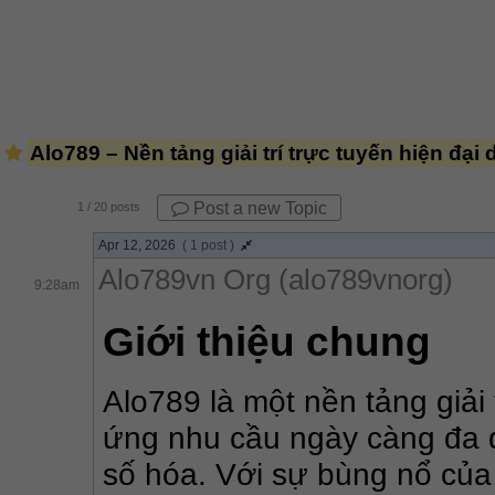
Alo789 – Nền tảng giải trí trực tuyến hiện đạ
Post a new Topic
1
/ 20 posts
Apr 12, 2026
( 1 post )
Alo789vn Org (alo789vnorg)
9:28am
Giới thiệu chung
Alo789
 là một nền tảng giải
ứng nhu cầu ngày càng đa d
số hóa. Với sự bùng nổ của c