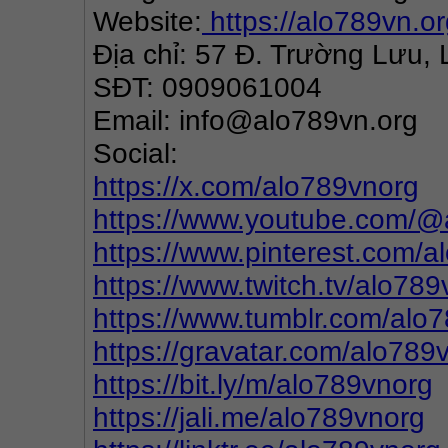
Website:
https://alo789vn.or
Địa chỉ: 57 Đ. Trường Lưu,
SĐT: 0909061004
Email: info@alo789vn.org
Social:
https://x.com/alo789vnorg
https://www.youtube.com/@
https://www.pinterest.com/a
https://www.twitch.tv/alo78
https://www.tumblr.com/alo
https://gravatar.com/alo789
https://bit.ly/m/alo789vnorg
https://jali.me/alo789vnorg