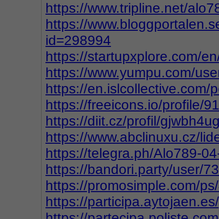
https://www.tripline.net/alo
https://www.bloggportalen.s
id=298994
https://startupxplore.com/e
https://www.yumpu.com/use
https://en.islcollective.com/
https://freeicons.io/profile/
https://diit.cz/profil/gjwbh4u
https://www.abclinuxu.cz/li
https://telegra.ph/Alo789-04
https://bandori.party/user/
https://promosimple.com/ps
https://participa.aytojaen.es
https://partecipa.poliste.com