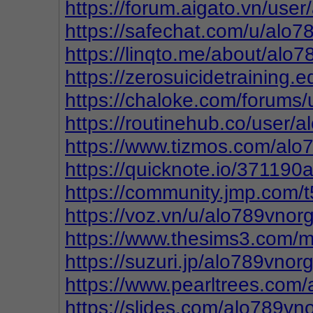
https://forum.aigato.vn/use
https://safechat.com/u/alo7
https://linqto.me/about/alo
https://zerosuicidetraining.
https://chaloke.com/forums/
https://routinehub.co/user/
https://www.tizmos.com/alo
https://quicknote.io/37119
https://community.jmp.com/t
https://voz.vn/u/alo789vno
https://www.thesims3.com/
https://suzuri.jp/alo789vnor
https://www.pearltrees.com
https://slides.com/alo789vn