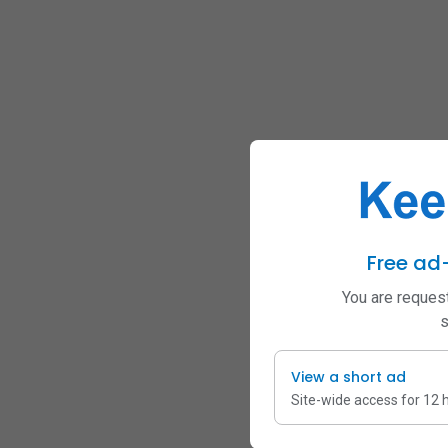
Free ad
You are request
s
View a short ad
Site-wide access for 12 