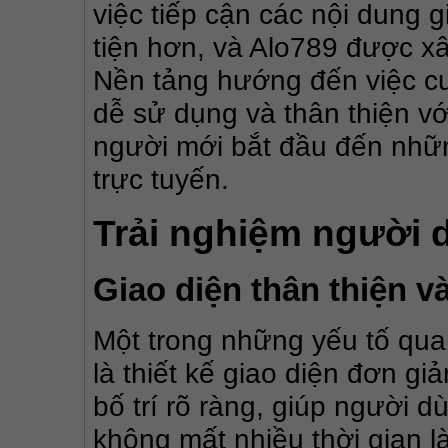
việc tiếp cận các nội dung g
tiện hơn, và Alo789 được x
Nền tảng hướng đến việc cun
dễ sử dụng và thân thiện v
người mới bắt đầu đến nhữn
trực tuyến.
Trải nghiệm người 
Giao diện thân thiện và
Một trong những yếu tố quan
là thiết kế giao diện đơn g
bố trí rõ ràng, giúp người 
không mất nhiều thời gian 