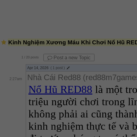
Kinh Nghiệm Xương Máu Khi Chơi Nổ Hũ RED
Post a new Topic
1
/ 20 posts
Apr 14, 2026
( 1 post )
Nhà Cái Red88 (red88m7game
2:27am
Nổ Hũ RED88
là một tr
triệu người chơi trong l
không phải ai cũng thàn
kinh nghiệm thực tế và 