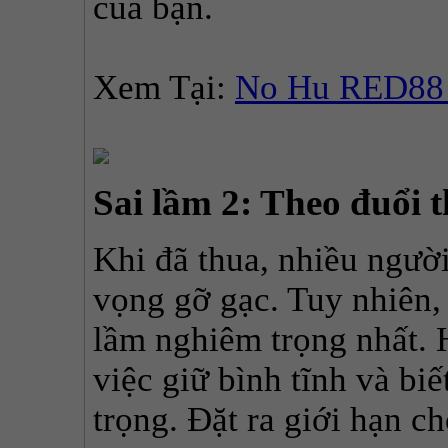
của bạn.
Xem Tại:
No Hu RED88 –
Sai lầm 2: Theo đuổi t
Khi đã thua, nhiều người
vọng gỡ gạc. Tuy nhiên,
lầm nghiêm trọng nhất. H
việc giữ bình tĩnh và biế
trọng. Đặt ra giới hạn c