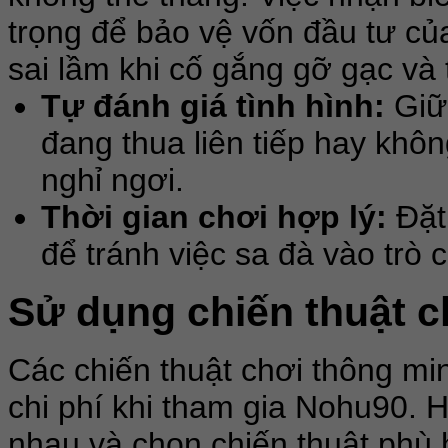
trọng để bảo vệ vốn đầu tư c
sai lầm khi cố gắng gỡ gạc và 
Tự đánh giá tình hình:
Giữa
đang thua liên tiếp hay khô
nghỉ ngơi.
Thời gian chơi hợp lý:
Đặt 
để tránh việc sa đà vào trò c
Sử dụng chiến thuật c
Các chiến thuật chơi thông mi
chi phí khi tham gia Nohu90. 
nhau và chọn chiến thuật phù 