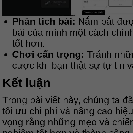
Phân tích bài:
Nắm bắt được
bài của mình một cách chính
tốt hơn.
Chơi cẩn trọng:
Tránh những
cược khi bạn thật sự tự tin 
Kết luận
Trong bài viết này, chúng ta đ
tối ưu chi phí và nâng cao hi
vọng rằng những mẹo và chiến 
nghiệm tốt hơn và thành công 