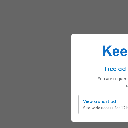
Free ad
You are request
s
View a short ad
Site-wide access for 12 