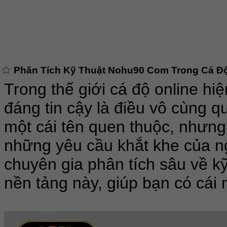
Phân Tích Kỹ Thuật Nohu90 Com Trong Cá Độ
Trong thế giới cá độ online hi
đáng tin cậy là điều vô cùng 
một cái tên quen thuộc, nhưng
những yêu cầu khắt khe của n
chuyên gia phân tích sâu về k
nền tảng này, giúp bạn có cái