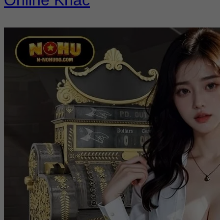
Online Khác