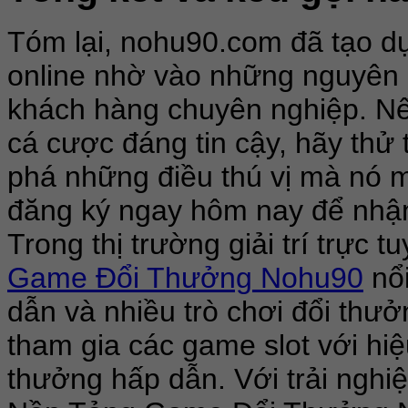
Tóm lại, nohu90.com đã tạo dự
online nhờ vào những nguyên 
khách hàng chuyên nghiệp. Nế
cá cược đáng tin cậy, hãy th
phá những điều thú vị mà nó 
đăng ký ngay hôm nay để nhậ
Trong thị trường giải trí trực 
Game Đổi Thưởng Nohu90
nổi
dẫn và nhiều trò chơi đổi thưở
tham gia các game slot với hi
thưởng hấp dẫn. Với trải nghi