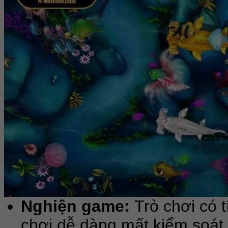
Nghiện game:
Trò chơi có t
chơi dễ dàng mất kiểm soát t