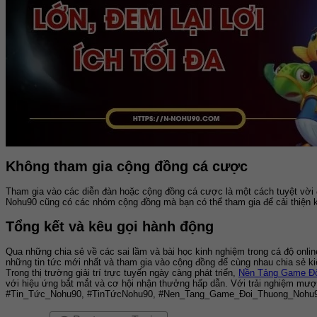
Không tham gia cộng đồng cá cược
Tham gia vào các diễn đàn hoặc cộng đồng cá cược là một cách tuyệt vời đ
Nohu90 cũng có các nhóm cộng đồng mà bạn có thể tham gia để cải thiện 
Tổng kết và kêu gọi hành động
Qua những chia sẻ về các sai lầm và bài học kinh nghiệm trong cá độ onl
những tin tức mới nhất và tham gia vào cộng đồng để cùng nhau chia sẻ k
Trong thị trường giải trí trực tuyến ngày càng phát triển,
Nền Tảng Game Đ
với hiệu ứng bắt mắt và cơ hội nhận thưởng hấp dẫn. Với trải nghiệm mượt
#Tin_Tức_Nohu90, #TinTứcNohu90, #Nen_Tang_Game_Đoi_Thuong_Nohu