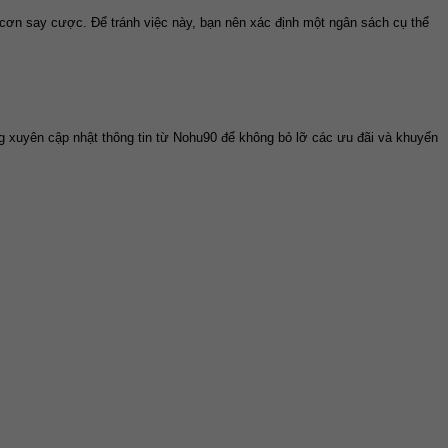
o cơn say cược. Để tránh việc này, bạn nên xác định một ngân sách cụ thể
 xuyên cập nhật thông tin từ Nohu90 để không bỏ lỡ các ưu đãi và khuyến