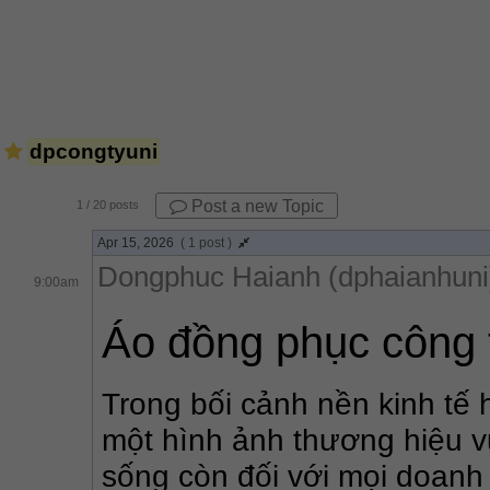
dpcongtyuni
Post a new Topic
1
/ 20 posts
Apr 15, 2026
( 1 post )
Dongphuc Haianh (dphaianhuni
9:00am
Áo đồng phục công 
Trong bối cảnh nền kinh tế 
một hình ảnh thương hiệu v
sống còn đối với mọi doanh 