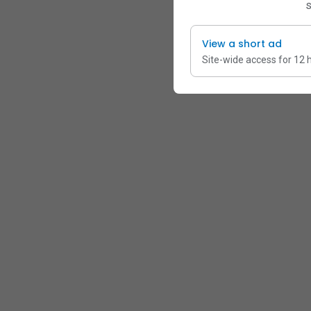
s
View a short ad
Site-wide access for 12 