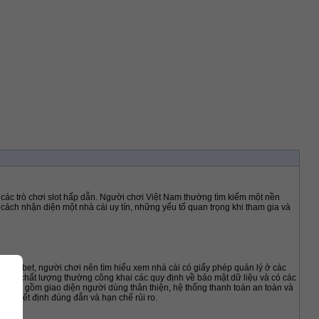
 các trò chơi slot hấp dẫn. Người chơi Việt Nam thường tìm kiếm một nền 
cách nhận diện một nhà cái uy tín, những yếu tố quan trọng khi tham gia và 
hư F8bet, người chơi nên tìm hiểu xem nhà cái có giấy phép quản lý ở các 
à cái chất lượng thường công khai các quy định về bảo mật dữ liệu và có các 
ái bao gồm giao diện người dùng thân thiện, hệ thống thanh toán an toàn và 
ra quyết định đúng đắn và hạn chế rủi ro.