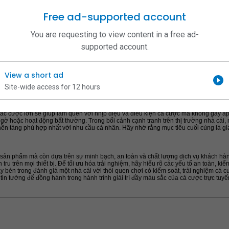
ời chơi nên kiểm tra kỹ lưỡng các yếu tố sau: giấy phép kinh doanh và cơ quan cấp
Free ad-supported account
dùng khỏi hành vi gian lận. Bên cạnh đó, chính sách về trách nhiệm chơi (responsib
nền tảng có cung cấp thông tin minh bạch về phí cược, thời gian xử lý giao dịch v
otline) sẽ giúp người dùng yên tâm khi trải nghiệm các trò chơi và cược bóng đá trực
You are requesting to view content in a free ad-
 tránh rơi vào cảm giác mất kiểm soát.
supported account.
y lại hay không. Giao diện trực quan, tốc độ tải trang nhanh và phản hồi từ hệ thố
ng, giúp người chơi có thể tham gia mọi lúc mọi nơi. Tầm nhìn về cá cược có thể đư
m lại lịch sử cược. Hỗ trợ đa ngôn ngữ, đặc biệt tiếng Việt, sẽ giúp người chơi dễ 
View a short ad
ết quả và chất lượng của nhà cái trong việc quản lý sự cố kỹ thuật cũng là các thư
h giá cảm giác an toàn và sự mượt mà của nền tảng.
Site-wide access for 12 hours
 hạn chi tiêu hàng ngày hoặc hàng tuần, đồng thời dành thời gian để hiểu rõ điều 
ác cược lớn sẽ giúp làm quen với nhịp điệu và điều kiện cá cược mà không gây áp lực
ngờ hoặc hoạt động bất thường. Trong bối cảnh cạnh tranh trên thị trường nhà cái, 
n tảng phù hợp nhất với nhu cầu cá nhân. Hãy nhớ rằng mục tiêu cuối cùng là giải 
ản phẩm mà còn dựa trên sự minh bạch, an toàn và chất lượng dịch vụ khách hàng. Đ
tru trên mọi thiết bị. Để tối ưu hóa trải nghiệm, hãy hiểu rõ các yếu tố an toàn, ki
 bén trong đánh giá một nhà cái với thói quen chơi có kiểm soát, trải nghiệm cá cư
 tin tưởng để đồng hành trong hành trình giải trí đầy màu sắc của cá cược trực tuyế