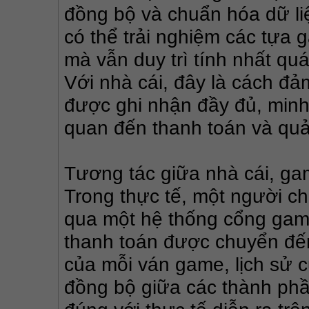
đồng bộ và chuẩn hóa dữ liệ
có thể trải nghiệm các tựa 
mà vẫn duy trì tính nhất quá
Với nhà cái, đây là cách đả
được ghi nhận đầy đủ, minh 
quan đến thanh toán và quản
Tương tác giữa nhà cái, g
Trong thực tế, một người chơ
qua một hệ thống cổng game,
thanh toán được chuyển đến 
của mỗi ván game, lịch sử c
đồng bộ giữa các thành ph