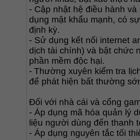
- Cập nhật hệ điều hành và 
dụng mật khẩu mạnh, có sự k
định kỳ.
- Sử dụng kết nối internet a
dịch tài chính) và bật chức 
phần mềm độc hại.
- Thường xuyên kiểm tra lịch
để phát hiện bất thường sớ
Đối với nhà cái và cổng gam
- Áp dụng mã hóa quản lý dữ
liệu người dùng đến thanh t
- Áp dụng nguyên tắc tối th