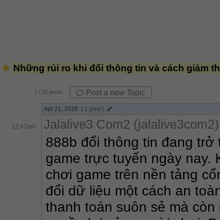
Những rủi ro khi đổi thông tin và cách giảm t
Post a new Topic
1
/ 20 posts
Apr 21, 2026
( 1 post )
Jalalive3 Com2 (jalalive3com2)
12:47am
888b đổi thông tin đang trở 
game trực tuyến ngày nay. K
chơi game trên nền tảng cổn
đổi dữ liệu một cách an toà
thanh toán suôn sẻ mà còn g