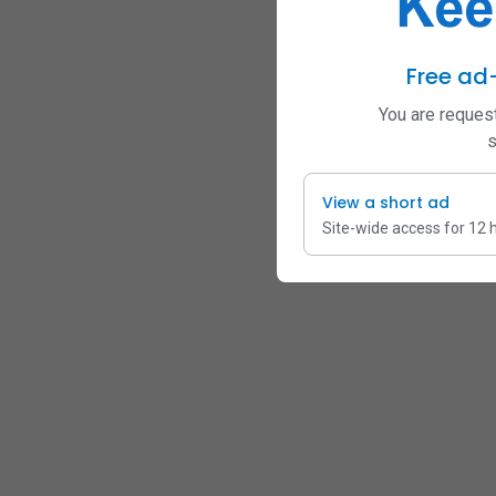
Free ad
You are request
s
View a short ad
Site-wide access for 12 