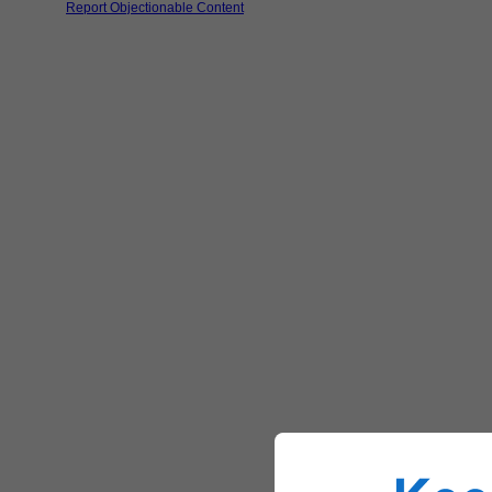
Report Objectionable Content