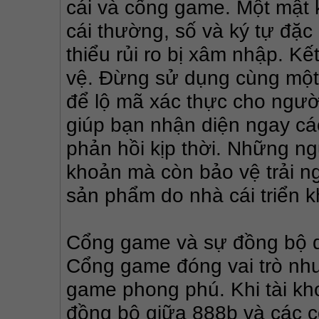
cái và cổng game. Một mật 
cái thường, số và ký tự đặc 
thiểu rủi ro bị xâm nhập. Kế
vệ. Đừng sử dụng cùng một 
để lộ mã xác thực cho người
giúp bạn nhận diện ngay các
phản hồi kịp thời. Những ng
khoản mà còn bảo vệ trải n
sản phẩm do nhà cái triển k
Cổng game và sự đồng bộ d
Cổng game đóng vai trò như 
game phong phú. Khi tài kho
đồng bộ giữa 888b và các cổ