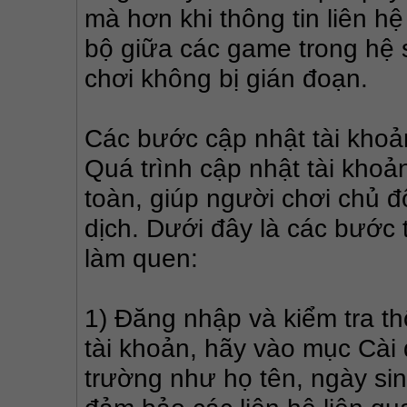
mà hơn khi thông tin liên h
bộ giữa các game trong hệ s
chơi không bị gián đoạn.
Các bước cập nhật tài khoả
Quá trình cập nhật tài khoản
toàn, giúp người chơi chủ đ
dịch. Dưới đây là các bước
làm quen:
1) Đăng nhập và kiểm tra th
tài khoản, hãy vào mục Cài 
trường như họ tên, ngày sinh