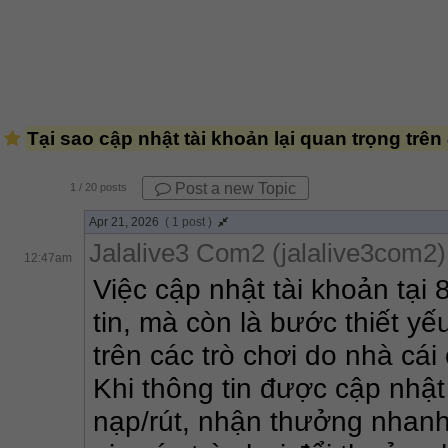
Tại sao cập nhật tài khoản lại quan trọng trên
Post a new Topic
1
/ 20 posts
Apr 21, 2026
( 1 post )
Jalalive3 Com2 (jalalive3com2)
12:47am
Việc cập nhật tài khoản tại 
tin, mà còn là bước thiết yế
trên các trò chơi do nhà cái
Khi thông tin được cập nhật
nạp/rút, nhận thưởng nhanh 