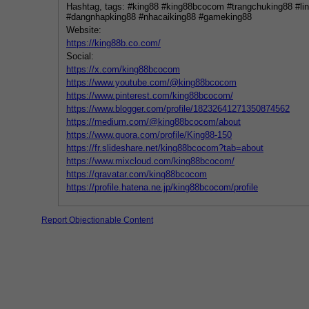
Hashtag, tags: #king88 #king88bcocom #trangchuking88 #li
#dangnhapking88 #nhacaiking88 #gameking88
Website:
https://king88b.co.com/
Social:
https://x.com/king88bcocom
https://www.youtube.com/@king88bcocom
https://www.pinterest.com/king88bcocom/
https://www.blogger.com/profile/18232641271350874562
https://medium.com/@king88bcocom/about
https://www.quora.com/profile/King88-150
https://fr.slideshare.net/king88bcocom?tab=about
https://www.mixcloud.com/king88bcocom/
https://gravatar.com/king88bcocom
https://profile.hatena.ne.jp/king88bcocom/profile
Report Objectionable Content