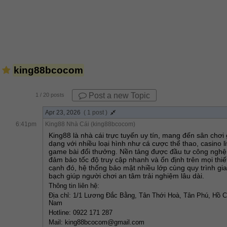
king88bcocom
Post a new Topic
1
/ 20 posts
Apr 23, 2026
( 1 post )
6:41pm
King88 Nhà Cái (king88bcocom)
King88 là nhà cái trực tuyến uy tín, mang đến sân chơi g
dạng với nhiều loại hình như cá cược thể thao, casino l
game bài đổi thưởng. Nền tảng được đầu tư công nghệ 
đảm bảo tốc độ truy cập nhanh và ổn định trên mọi thiết
cạnh đó, hệ thống bảo mật nhiều lớp cùng quy trình gi
bạch giúp người chơi an tâm trải nghiệm lâu dài.
Thông tin liên hệ:
Địa chỉ: 1/1 Lương Đắc Bằng, Tân Thới Hoà, Tân Phú, Hồ Ch
Nam
Hotline: 0922 171 287
Mail: king88bcocom@gmail.com