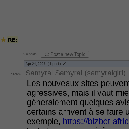
RE:
Post a new Topic
1
/ 20 posts
Apr 24, 2026
( 1 post )
Samyrai Samyrai (samyraigirl)
1:02am
Les nouveaux sites peuvent 
agressives, mais il vaut mie
généralement quelques avis e
certains arrivent à se faire
exemple, 
https://bizbet-afri