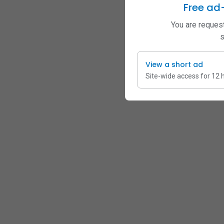
Free ad
You are request
s
View a short ad
Site-wide access for 12 