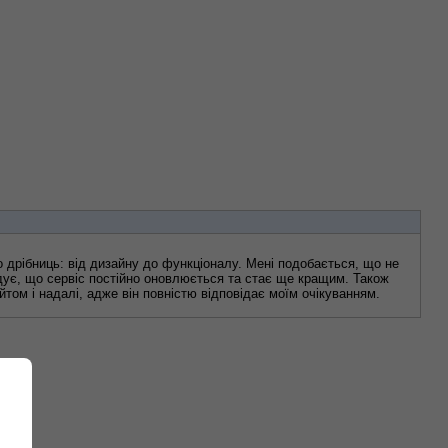
о дрібниць: від дизайну до функціоналу. Мені подобається, що не 
ує, що сервіс постійно оновлюється та стає ще кращим. Також 
том і надалі, адже він повністю відповідає моїм очікуванням.