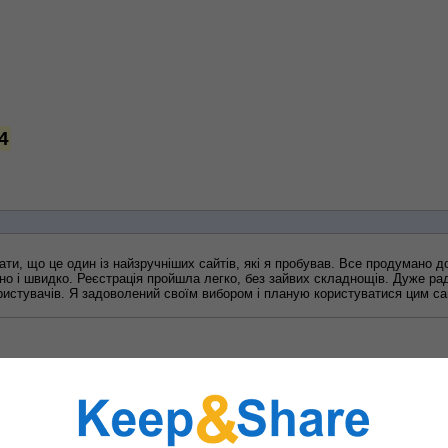
4
ати, що це один із найзручніших сайтів, які я пробував. Все продумано д
о і швидко. Реєстрація пройшла легко, без зайвих складнощів. Дуже рад
ристувачів. Я задоволений своїм вибором і планую користуватися цим сай