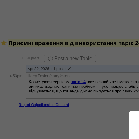
Приємні враження від використання парік 2
Post a new Topic
1
/ 20 posts
Apr 30, 2026
( 1 post )
4:53pm
Harry Foster (harryfoster)
Користуюся сервісом 
парік 24
 вже певний час і можу сказ
виникає жодних технічних проблем — усе працює стабільн
відчувається, що команда дійсно піклується про своїх ко
Report Objectionable Content