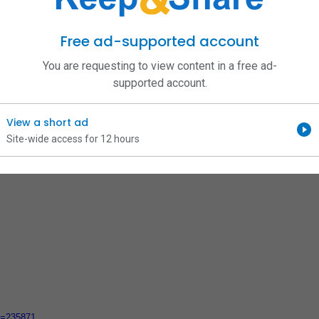
Free ad-supported account
You are requesting to view content in a free ad-
supported account.
View a short ad
Site-wide access for 12 hours
id=235871