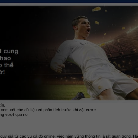
ín.
xem xét các dữ liệu và phân tích trước khi đặt cược.
ng vượt quá nó.
quý giá từ các vụ cá độ online, việc nắm vững thông tin là rất quan trọng. Hã