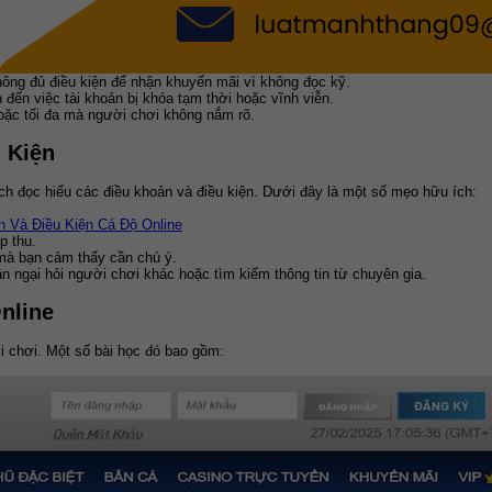
ông đủ điều kiện để nhận khuyến mãi vì không đọc kỹ.
đến việc tài khoản bị khóa tạm thời hoặc vĩnh viễn.
oặc tối đa mà người chơi không nắm rõ.
 Kiện
ách đọc hiểu các điều khoản và điều kiện. Dưới đây là một số mẹo hữu ích:
 Và Điều Kiện Cá Độ Online
p thu.
à bạn cảm thấy cần chú ý.
 ngại hỏi người chơi khác hoặc tìm kiếm thông tin từ chuyên gia.
nline
ời chơi. Một số bài học đó bao gồm: