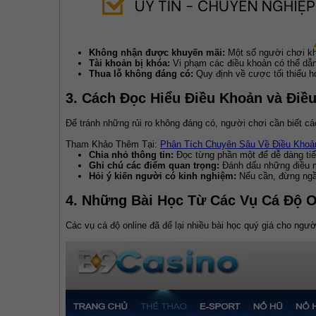
Không nhận được khuyến mãi:
Một số người chơi kh
Tài khoản bị khóa:
Vi phạm các điều khoản có thể dẫn 
Thua lỗ không đáng có:
Quy định về cược tối thiểu h
3. Cách Đọc Hiểu Điều Khoản và Điều
Để tránh những rủi ro không đáng có, người chơi cần biết c
Tham Khảo Thêm Tại: 
Phân Tích Chuyên Sâu Về Điều Khoản
Chia nhỏ thông tin:
Đọc từng phần một để dễ dàng tiế
Ghi chú các điểm quan trọng:
Đánh dấu những điều m
Hỏi ý kiến người có kinh nghiệm:
Nếu cần, đừng ngần
4. Những Bài Học Từ Các Vụ Cá Độ O
Các vụ cá độ online đã để lại nhiều bài học quý giá cho ngư