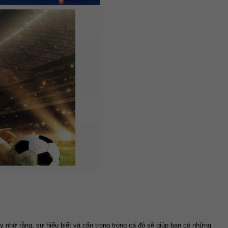
y nhớ rằng, sự hiểu biết và cẩn trọng trong cá độ sẽ giúp bạn có những 