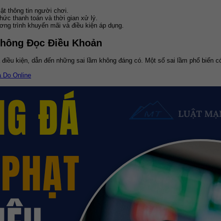
t thông tin người chơi.
ức thanh toán và thời gian xử lý.
ương trình khuyến mãi và điều kiện áp dụng.
Không Đọc Điều Khoản
điều kiện, dẫn đến những sai lầm không đáng có. Một số sai lầm phổ biến có
a Do Online