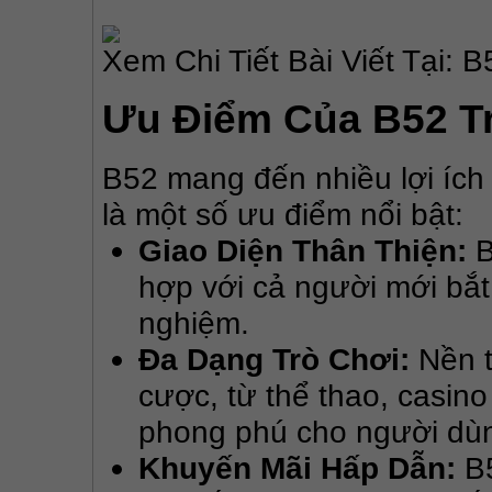
Xem Chi Tiết Bài Viết Tại: B
Ưu Điểm Của B52 T
B52 mang đến nhiều lợi ích 
là một số ưu điểm nổi bật:
Giao Diện Thân Thiện:
B
hợp với cả người mới bắ
nghiệm.
Đa Dạng Trò Chơi:
Nền t
cược, từ thể thao, casin
phong phú cho người dù
Khuyến Mãi Hấp Dẫn:
B5