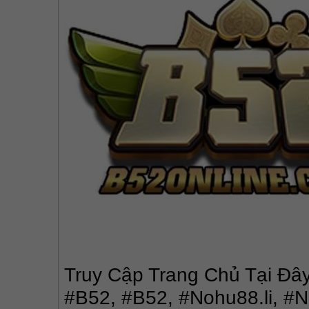
Truy Cập Trang Chủ Tại Đây
#B52, #B52, #Nohu88.li, #