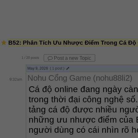
B52: Phân Tích Ưu Nhược Điểm Trong Cá Độ 
Post a new Topic
1
/ 20 posts
May 9, 2026
( 1 post )
Nohu Cổng Game (nohu88li2)
9:32am
Cá độ online đang ngày càn
trong thời đại công nghệ số.
tảng cá độ được nhiều người 
những ưu nhược điểm của B52
người dùng có cái nhìn rõ h