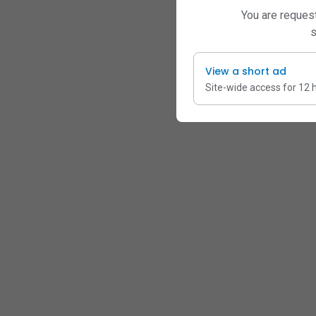
You are request
s
View a short ad
Site-wide access for 12 