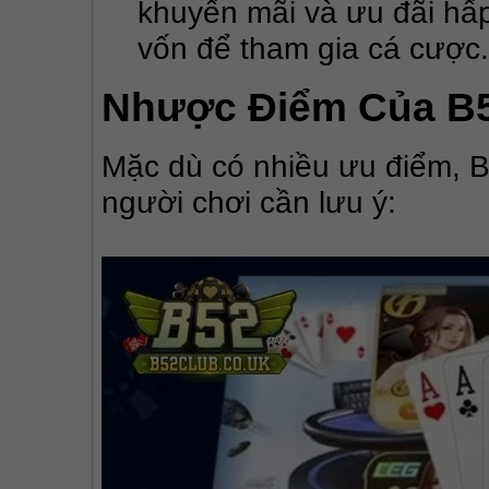
khuyến mãi và ưu đãi hấ
vốn để tham gia cá cược.
Nhược Điểm Của B5
Mặc dù có nhiều ưu điểm, B
người chơi cần lưu ý: