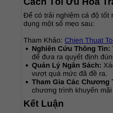
Cách Tối Ưu Hóa Tr
Để có trải nghiệm cá độ tốt 
dụng một số mẹo sau:
Tham Khảo: 
Chien Thuat To
Nghiên Cứu Thông Tin:
để đưa ra quyết định đún
Quản Lý Ngân Sách:
Xác
vượt quá mức đã đề ra.
Tham Gia Các Chương T
chương trình khuyến mãi 
Kết Luận