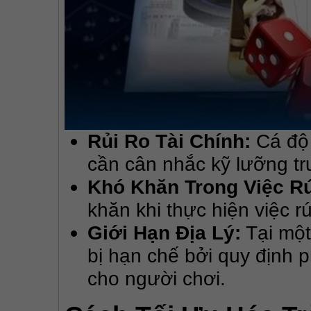
Rủi Ro Tài Chính:
Cá độ 
cần cân nhắc kỹ lưỡng tr
Khó Khăn Trong Việc Rú
khăn khi thực hiện việc r
Giới Hạn Địa Lý:
Tại một
bị hạn chế bởi quy định ph
cho người chơi.