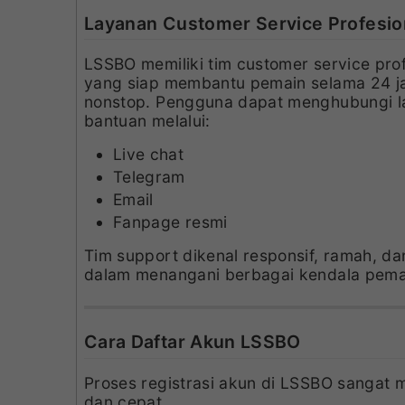
Layanan Customer Service Profesio
LSSBO memiliki tim customer service prof
yang siap membantu pemain selama 24 
nonstop. Pengguna dapat menghubungi 
bantuan melalui:
Live chat
Telegram
Email
Fanpage resmi
Tim support dikenal responsif, ramah, da
dalam menangani berbagai kendala pema
Cara Daftar Akun LSSBO
Proses registrasi akun di LSSBO sangat
dan cepat.