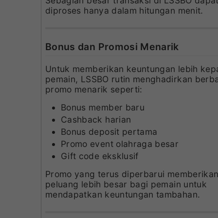
Sebagian besar transaksi di LSSBO dapa
diproses hanya dalam hitungan menit.
Bonus dan Promosi Menarik
Untuk memberikan keuntungan lebih kep
pemain, LSSBO rutin menghadirkan berb
promo menarik seperti:
Bonus member baru
Cashback harian
Bonus deposit pertama
Promo event olahraga besar
Gift code eksklusif
Promo yang terus diperbarui memberika
peluang lebih besar bagi pemain untuk
mendapatkan keuntungan tambahan.