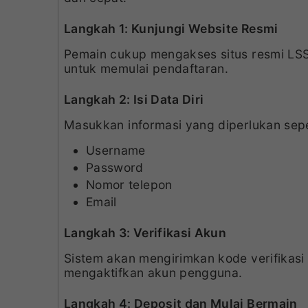
Langkah 1: Kunjungi Website Resmi
Pemain cukup mengakses situs resmi LS
untuk memulai pendaftaran.
Langkah 2: Isi Data Diri
Masukkan informasi yang diperlukan sepe
Username
Password
Nomor telepon
Email
Langkah 3: Verifikasi Akun
Sistem akan mengirimkan kode verifikasi
mengaktifkan akun pengguna.
Langkah 4: Deposit dan Mulai Bermain