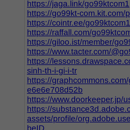
https://jaga.link/go99ktcom1
https://go99kt-com.kit.com/pr
https://cointr.ee/go99ktcom
https://raffall.com/go99ktco
https://giloo.ist/member/go
https://www.tacter.com/@g
https://lessons.drawspace
sinh-th-i-gi-i-tr
https://graphcommons.com/
e6e6e708d52b
https://www.doorkeeper.jp/
https://substance3d.adobe
assets/profile/org.adob
beID