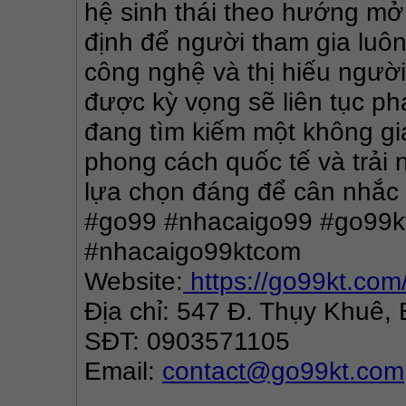
hệ sinh thái theo hướng mở r
định để người tham gia luôn 
công nghệ và thị hiếu người 
được kỳ vọng sẽ liên tục phá
đang tìm kiếm một không gian
phong cách quốc tế và trả
lựa chọn đáng để cân nhắc
#go99 #nhacaigo99 #go99kt
#nhacaigo99ktcom
Website:
https://go99kt.com
Địa chỉ: 547 Đ. Thụy Khuê, 
SĐT: 0903571105
Email: 
contact@go99kt.com