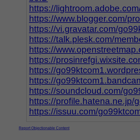
https://lightroom.adobe.co
https://www.blogger.com/p
https://vi.gravatar.com/go9
https://talk.plesk.com/mem
https://www.openstreetmap
https://prosinrefgi.wixsite.
https://go99ktcom1.wordpre
https://go99ktcom1.bandc
https://soundcloud.com/go9
https://profile.hatena.ne.jp
https://issuu.com/go99ktco
Report Objectionable Content