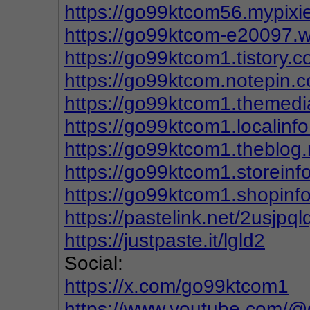
https://go99ktcom56.mypixi
https://go99ktcom-e20097.w
https://go99ktcom1.tistory.
https://go99ktcom.notepin.c
https://go99ktcom1.themedia
https://go99ktcom1.localinfo.
https://go99ktcom1.theblog
https://go99ktcom1.storeinfo
https://go99ktcom1.shopinfo
https://pastelink.net/2usjpql
https://justpaste.it/lgld2
Social:
https://x.com/go99ktcom1
https://www.youtube.com/