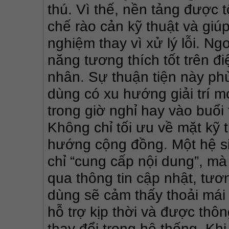
thú. Vì thế, nền tảng được 
chế rào cản kỹ thuật và giúp
nghiệm thay vì xử lý lỗi. Ngo
năng tương thích tốt trên đi
nhân. Sự thuận tiện này phù
dùng có xu hướng giải trí m
trong giờ nghỉ hay vào buổi 
Không chỉ tối ưu về mặt kỹ t
hướng cộng đồng. Một hệ sin
chỉ “cung cấp nội dung”, mà
qua thông tin cập nhật, tươ
dùng sẽ cảm thấy thoải mái 
hỗ trợ kịp thời và được thôn
thay đổi trong hệ thống. Kh