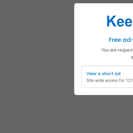
Free ad
You are request
s
View a short ad
Site-wide access for 12 