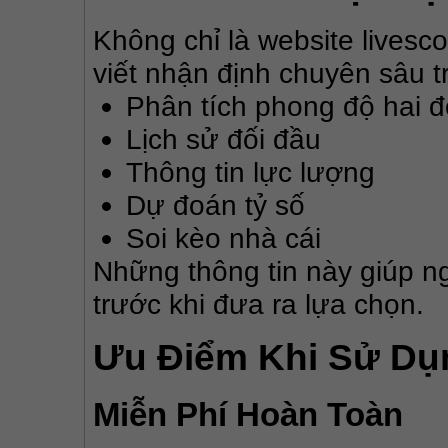
Không chỉ là website livesc
viết nhận định chuyên sâu 
Phân tích phong độ hai đ
Lịch sử đối đầu
Thông tin lực lượng
Dự đoán tỷ số
Soi kèo nhà cái
Những thông tin này giúp n
trước khi đưa ra lựa chọn.
Ưu Điểm Khi Sử Dụ
Miễn Phí Hoàn Toàn