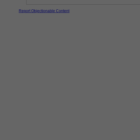
Report Objectionable Content