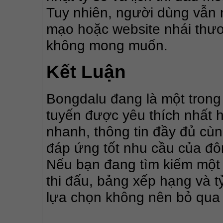
Tuy nhiên, người dùng vẫn n
mạo hoặc website nhái thươ
không mong muốn.
Kết Luận
Bongdalu đang là một trong 
tuyến được yêu thích nhất h
nhanh, thông tin đầy đủ cùng
đáp ứng tốt nhu cầu của đ
Nếu bạn đang tìm kiếm một địa
thi đấu, bảng xếp hạng và tỷ
lựa chọn không nên bỏ qua