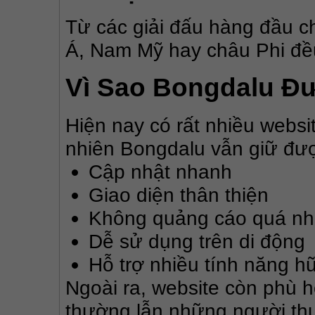
Từ các giải đấu hàng đầu c
Á, Nam Mỹ hay châu Phi đề
Vì Sao Bongdalu Đ
Hiện nay có rất nhiều websit
nhiên Bongdalu vẫn giữ được
Cập nhật nhanh
Giao diện thân thiện
Không quảng cáo quá nh
Dễ sử dụng trên di động
Hỗ trợ nhiều tính năng h
Ngoài ra, website còn phù 
thường lẫn những người thư