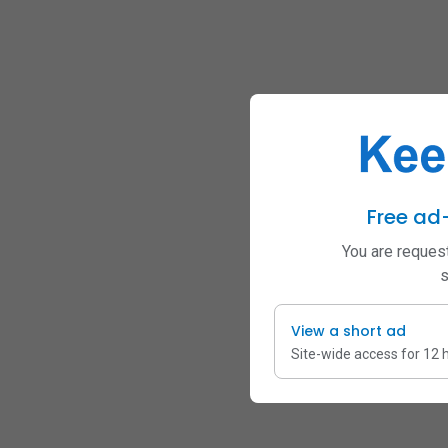
Free ad
You are request
s
View a short ad
Site-wide access for 12 