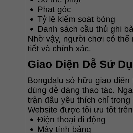
Phạt góc
Tỷ lệ kiểm soát bóng
Danh sách cầu thủ ghi b
Nhờ vậy, người chơi có thể 
tiết và chính xác.
Giao Diện Dễ Sử D
Bongdalu sở hữu giao diện 
dùng dễ dàng thao tác. Ngay
trận đấu yêu thích chỉ trong 
Website được tối ưu tốt trên
Điện thoại di động
Máy tính bảng