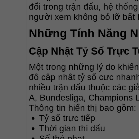
đổi trong trận đấu, hệ thống
người xem không bỏ lỡ bất 
Những Tính Năng N
Cập Nhật Tỷ Số Trực 
Một trong những lý do khiến
độ cập nhật tỷ số cực nhanh
nhiều trận đấu thuộc các gi
A, Bundesliga, Champions 
Thông tin hiển thị bao gồm:
Tỷ số trực tiếp
Thời gian thi đấu
Số thẻ phạt