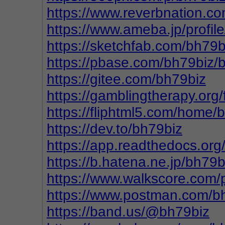
https://www.reverbnation.co
https://www.ameba.jp/profil
https://sketchfab.com/bh79b
https://pbase.com/bh79biz/
https://gitee.com/bh79biz
https://gamblingtherapy.org
https://fliphtml5.com/home/
https://dev.to/bh79biz
https://app.readthedocs.org/
https://b.hatena.ne.jp/bh79
https://www.walkscore.com
https://www.postman.com/b
https://band.us/@bh79biz