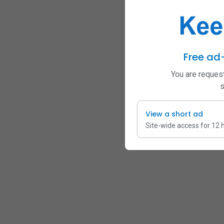
Free ad
You are request
s
View a short ad
Site-wide access for 12 