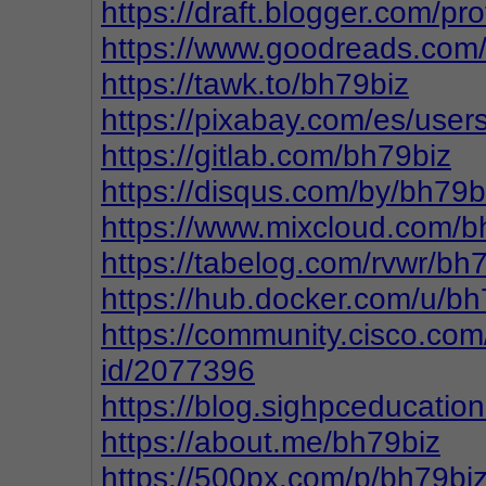
https://draft.blogger.com/
https://www.goodreads.com
https://tawk.to/bh79biz
https://pixabay.com/es/use
https://gitlab.com/bh79biz
https://disqus.com/by/bh79b
https://www.mixcloud.com/b
https://tabelog.com/rvwr/bh7
https://hub.docker.com/u/bh
https://community.cisco.com
id/2077396
https://blog.sighpceducatio
https://about.me/bh79biz
https://500px.com/p/bh79bi