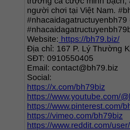
trường cá cược minh bạch, 
người chơi tại Việt Nam. #
#nhacaidagatructuyenbh79 
#nhacaidagatructuyenbh79b
Website:
https://bh79.biz/
Địa chỉ: 167 P. Lý Thường K
SĐT: 0910550405
Email: contact@bh79.biz
Social:
https://x.com/bh79biz
https://www.youtube.com/@
https://www.pinterest.com/b
https://vimeo.com/bh79biz
https://www.reddit.com/user