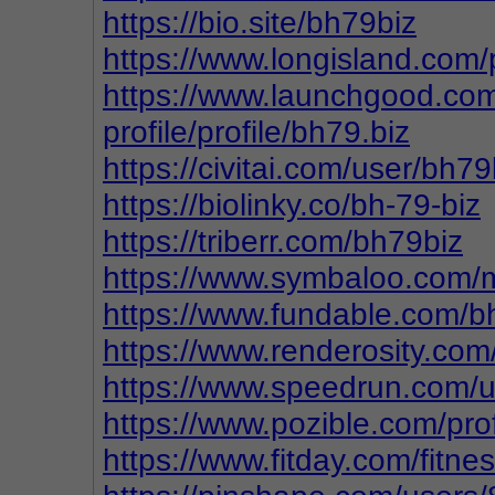
https://bio.site/bh79biz
https://www.longisland.com/
https://www.launchgood.com/
profile/profile/bh79.biz
https://civitai.com/user/bh79
https://biolinky.co/bh-79-biz
https://triberr.com/bh79biz
https://www.symbaloo.com/
https://www.fundable.com/b
https://www.renderosity.com
https://www.speedrun.com/u
https://www.pozible.com/pro
https://www.fitday.com/fitn