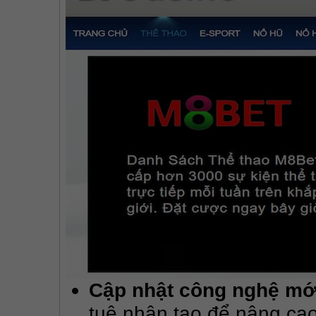
Cập nhật công nghệ mớ
tuệ nhân tạo để nâng cao