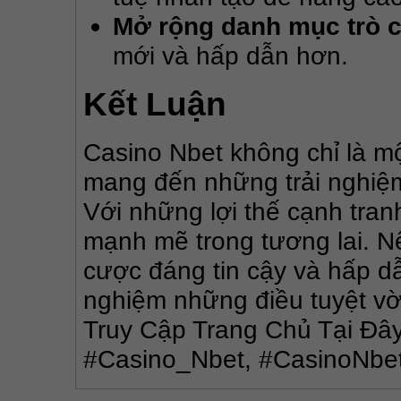
Mở rộng danh mục trò c
mới và hấp dẫn hơn.
Kết Luận
Casino Nbet không chỉ là mộ
mang đến những trải nghiệm g
Với những lợi thế cạnh tranh
mạnh mẽ trong tương lai. N
cược đáng tin cậy và hấp dẫ
nghiệm những điều tuyệt vờ
Truy Cập Trang Chủ Tại Đây
#Casino_Nbet, #CasinoNbet