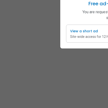
Free ad
You are request
s
View a short ad
Site-wide access for 12 