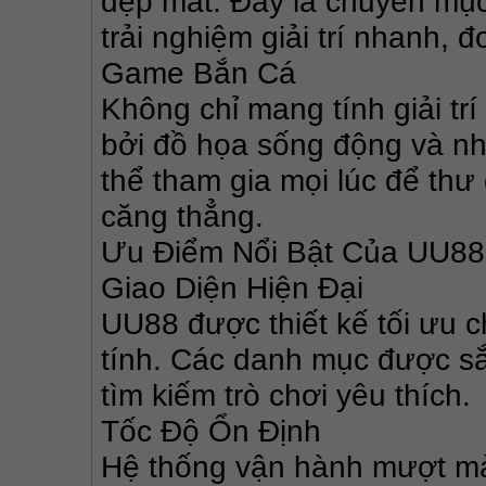
đẹp mắt. Đây là chuyên mục
trải nghiệm giải trí nhanh,
Game Bắn Cá
Không chỉ mang tính giải tr
bởi đồ họa sống động và nhi
thể tham gia mọi lúc để thư
căng thẳng.
Ưu Điểm Nổi Bật Của UU88
Giao Diện Hiện Đại
UU88 được thiết kế tối ưu c
tính. Các danh mục được sắ
tìm kiếm trò chơi yêu thích.
Tốc Độ Ổn Định
Hệ thống vận hành mượt mà, 