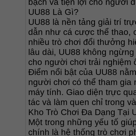
bạch và tiện lợi cho người 
UU88 Là Gì?
UU88 là nền tảng giải trí t
dẫn như cá cược thể thao, c
nhiều trò chơi đổi thưởng hi
lâu dài, UU88 không ngừng
cho người chơi trải nghiệm
Điểm nổi bật của UU88 nằm ở
người chơi có thể tham gia 
máy tính. Giao diện trực qu
tác và làm quen chỉ trong và
Kho Trò Chơi Đa Dạng Tại
Một trong những yếu tố giú
chính là hệ thống trò chơi 