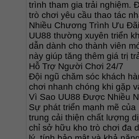
trình tham gia trải nghiệm. Đ
trò chơi yêu cầu thao tác n
Nhiều Chương Trình Ưu Đã
UU88 thường xuyên triển kh
dẫn dành cho thành viên mớ
này giúp tăng thêm giá trị 
Hỗ Trợ Người Chơi 24/7
Đội ngũ chăm sóc khách hàn
chơi nhanh chóng khi gặp vấ
Vì Sao UU88 Được Nhiều 
Sự phát triển mạnh mẽ của 
trung cải thiện chất lượng d
chỉ sở hữu kho trò chơi đa 
lý, tính bảo mật và khả năng