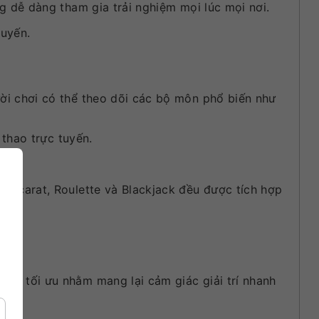
ng dễ dàng tham gia trải nghiệm mọi lúc mọi nơi.
tuyến.
ười chơi có thể theo dõi các bộ môn phổ biến như
 thao trực tuyến.
Baccarat, Roulette và Blackjack đều được tích hợp
nh.
ược tối ưu nhằm mang lại cảm giác giải trí nhanh