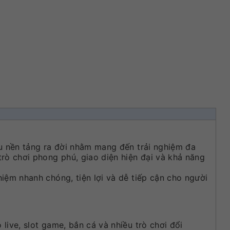
ều nền tảng ra đời nhằm mang đến trải nghiệm đa
trò chơi phong phú, giao diện hiện đại và khả năng
hiệm nhanh chóng, tiện lợi và dễ tiếp cận cho người
live, slot game, bắn cá và nhiều trò chơi đổi