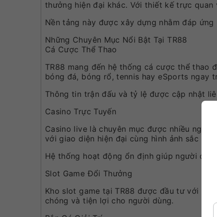
thưởng hiện đại khác. Với thiết kế trực quan
Nền tảng này được xây dựng nhằm đáp ứng nh
Những Chuyên Mục Nổi Bật Tại TR88
Cá Cược Thể Thao
TR88 mang đến hệ thống cá cược thể thao đa 
bóng đá, bóng rổ, tennis hay eSports ngay t
Thông tin trận đấu và tỷ lệ được cập nhật liê
Casino Trực Tuyến
Casino live là chuyên mục được nhiều người 
với giao diện hiện đại cùng hình ảnh sắc nét.
Hệ thống hoạt động ổn định giúp người chơi 
Slot Game Đổi Thưởng
Kho slot game tại TR88 được đầu tư với nhiề
chóng và tiện lợi cho người dùng.