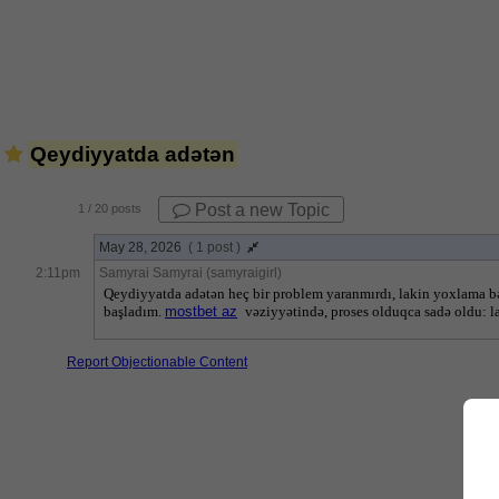
Qeydiyyatda adətən
Post a new Topic
1
/ 20 posts
May 28, 2026
( 1 post )
2:11pm
Samyrai Samyrai (samyraigirl)
Qeydiyyatda adətən heç bir problem yaranmırdı, lakin yoxlama bəz
başladım. 
mostbet az
 vəziyyətində, proses olduqca sadə oldu: 
Report Objectionable Content