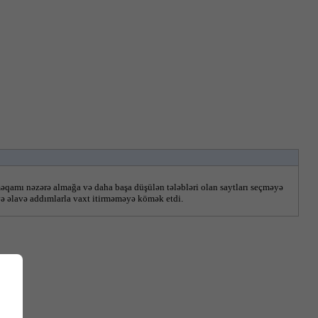
əqamı nəzərə almağa və daha başa düşülən tələbləri olan saytları seçməyə 
və əlavə addımlarla vaxt itirməməyə kömək etdi.