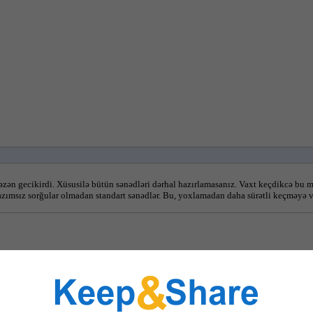
ən gecikirdi. Xüsusilə bütün sənədləri dərhal hazırlamasanız. Vaxt keçdikcə bu m
lazımsız sorğular olmadan standart sənədlər. Bu, yoxlamadan daha sürətli keçməyə 