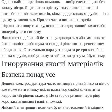
Одна з найпоширеніших помилок — вибір електрощита без
запасу місця. Люди часто орієнтуються лише на поточні
потреби: кількість автоматів, кілька додаткових модулів — і на
цьому зупиняються. Проте з часом виникає потреба
підключити нову техніку, встановити додатковий захист або
модернізувати систему.
Якщо щит підібраний без запасу, доводиться або замінювати
його повністю, або шукати складні рішення з перенесенням
обладнання. Оптимально одразу закладати резерв хоча б на
кілька модулів, щоб уникнути зайвих витрат у майбутньому.
Ігнорування якості матеріалів
Безпека понад усе
Дешева електрофурнітура часто виглядає привабливо за ціною,
але може мати низьку якість пластику, слабкі контакти та
недостатній рівень захисту. Це створює ризики перегріву,
коротких замикань і навіть пожежі.
Якісний електрощит повинен бути виготовлений із міцних