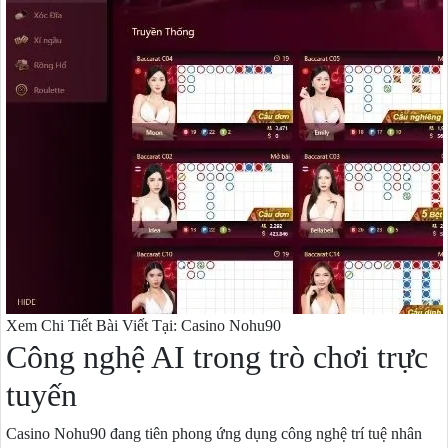
Xem Chi Tiết Bài Viết Tại: Casino Nohu90
Công nghệ AI trong trò chơi trực
tuyến
Casino Nohu90 đang tiên phong ứng dụng công nghệ trí tuệ nhân