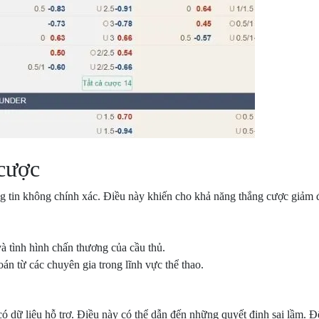
 cược
 tin không chính xác. Điều này khiến cho khả năng thắng cược giảm đá
à tình hình chấn thương của cầu thủ.
án từ các chuyên gia trong lĩnh vực thể thao.
ó dữ liệu hỗ trợ. Điều này có thể dẫn đến những quyết định sai lầm. Đ