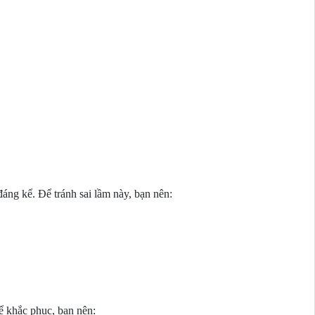
ng kể. Để tránh sai lầm này, bạn nên:
ể khắc phục, bạn nên: