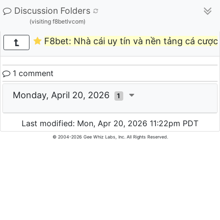
Discussion Folders
(visiting f8betlvcom)
F8bet: Nhà cái uy tín và nền tảng cá cược
1 comment
Monday, April 20, 2026
1
Last modified: Mon, Apr 20, 2026 11:22pm PDT
© 2004-2026 Gee Whiz Labs, Inc. All Rights Reserved.