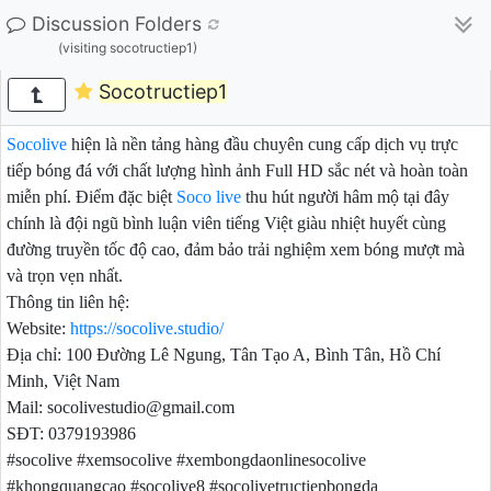
Discussion Folders
(visiting socotructiep1)
Socotructiep1
Socolive
hiện là nền tảng hàng đầu chuyên cung cấp dịch vụ trực
tiếp bóng đá với chất lượng hình ảnh Full HD sắc nét và hoàn toàn
miễn phí. Điểm đặc biệt
Soco live
thu hút người hâm mộ tại đây
chính là đội ngũ bình luận viên tiếng Việt giàu nhiệt huyết cùng
đường truyền tốc độ cao, đảm bảo trải nghiệm xem bóng mượt mà
và trọn vẹn nhất.
Thông tin liên hệ:
Website:
https://socolive.studio/
Địa chỉ: 100 Đường Lê Ngung, Tân Tạo A, Bình Tân, Hồ Chí
Minh, Việt Nam
Mail: socolivestudio@gmail.com
SĐT: 0379193986
#socolive #xemsocolive #xembongdaonlinesocolive
#khongquangcao #socolive8 #socolivetructiepbongda