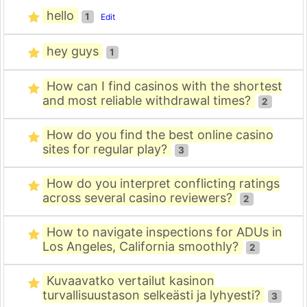
hello
1
Edit
hey guys
1
How can I find casinos with the shortest
and most reliable withdrawal times?
2
How do you find the best online casino
sites for regular play?
3
How do you interpret conflicting ratings
across several casino reviewers?
2
How to navigate inspections for ADUs in
Los Angeles, California smoothly?
2
Kuvaavatko vertailut kasinon
turvallisuustason selkeästi ja lyhyesti?
3