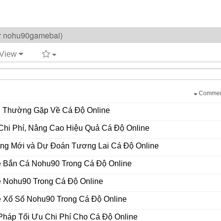
:
nohu90gamebai)
 View
Comme
i Thường Gặp Về Cá Độ Online
Chi Phí,​ Nâng Cao Hiệu Quả Cá Độ Online
ng Mới và Dự Đoán Tương Lai Cá Độ Online
 Bắn Cá Nohu90 Trong Cá Độ Online
 Nohu90 Trong Cá Độ Online
 Xổ Số Nohu90 Trong Cá Độ Online
Pháp Tối Ưu Chi Phí Cho Cá Độ Online