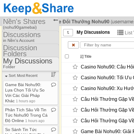
Nền's Shares
Visiting
Nền Tảng Game Đổi Thưởng Nohu90
(
username
(nohu90gamebai)
My Discussions
List
Discussions
Share Page
in Nền's Account
Discussion
Discussions
Folders
Discussion Folders
Title
My Discussions
Show
Folder Set
Folder
Casino Nohu90: Câu Hỏ
My Discussions
Sort: Most Recent
Casino Nohu90: Tối Ưu 
Game Bài Nohu90:
Casino Nohu90: Xu Hướ
Lựa Chọn Tối Ưu So
Với Các Giải Pháp
Câu Hỏi Thường Gặp Về
Khác
1 hours ago
Phân Tích Sâu Về Tin
Câu Hỏi Thường Gặp Về
Tức Nohu90 Trong Cá
Độ Online
Câu Hỏi Thường Gặp Về
1 hours ago
So Sánh Tin Tức
Game Bài Nohu90: Giải 