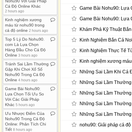
Nohu90 Với Giải Pháp
Cá Độ Online Khác
Game Bài Nohu90: Lựa 
2 hours ago
Game Bài Nohu90: Lựa 
Kinh nghiệm xương
máu từ nohu90 trong
Khám Phá Kỹ Thuật Bắn
cá độ online
2 hours ago
Top 5 Lý Do Nohu90​.​
Kinh Nghiệm Bắn Cá No
com Là Lựa Chọn
Hàng Đầu Cho Cá Độ
Kinh Nghiệm Thực Tế T
Online
3 hours ago
Kinh nghiệm xương máu t
Tránh Sai Lầm Thường
Gặp Khi Chơi Xổ Số
Những Sai Lầm Khi Cá Đ
Nohu90 Trong Cá Độ
Online
4 hours ago
Những Sai Lầm Thường 
Game Bài Nohu90:
Những Sai Lầm Thường 
Lựa Chọn Tối Ưu So
Với Các Giải Pháp
Những Sai Lầm Thường 
Khác
5 hours ago
Ưu Nhược Điểm Của
Những Sai Lầm Thường 
Nohu90 Trong Cá Độ
Online: Phân Tích Chi
nohu90: Giải pháp cá độ o
Tiết
8 hours ago