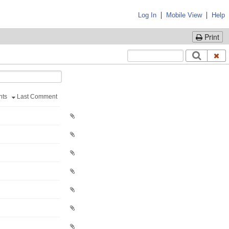
|
|
Log In
Mobile View
Help
Print
nts
Last Comment