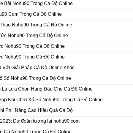
e Bài Nohu90 Trong Cá Độ Online
u90 Com Trong Cá Độ Online
 Thao Nohu90 Trong Cá Độ Online
 Tức Nohu90 Trong Cá Độ Online
ức Nohu90 Trong Cá Độ Online
ức Nohu90 Trong Cá Độ Online
 Với Giải Pháp Cá Độ Online Khác
ổ Số Nohu90 Trong Cá Độ Online
m Là Lựa Chọn Hàng Đầu Cho Cá Độ Online
ặp Khi Chơi Xổ Số Nohu90 Trong Cá Độ Online
hi Phí,​ Nâng Cao Hiệu Quả Cá Độ
2023: Dự đoán tương lai nohu90 com
 Cá Nohu90 Trong Cá Độ Online