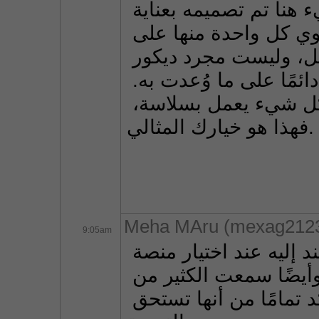
مميز. إنه مختلف عن الأماكن الأخرى: كل شيء هنا تم تصميمه بعناية 
خاصة. الألعاب ليست فقط قديمة - بل تحتوي كل واحدة منها على 
لمسة خاصة. وهناك مكافآت تعمل بالفعل، وليست مجرد ديكور 
"للزينة". ألعب هنا لأنني أعلم أنني سأحصل دائمًا على ما وُعدت به. 
إذا كنت تبحث عن كازينو خالٍ من التوتر وكل شيء يعمل بسلاسة، 
فهذا هو خيارك المثالي.
Meha MAru (mexag212
9:05am
تجارب اللاعبين الحقيقيين هي دائمًا ما أستند إليه عند اختيار منصة 
للعب. بما أنك قد قدمت رأيًا إيجابيًا، وأيضًا سمعت الكثير من 
المراجعات الجيدة عن هذه المنصة، فأنا متأكد تمامًا من أنها تستحق 