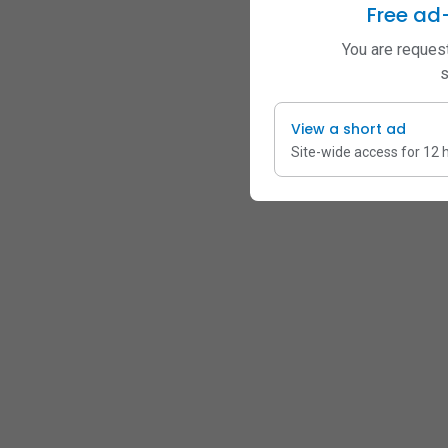
Free ad
You are request
s
View a short ad
Site-wide access for 12 