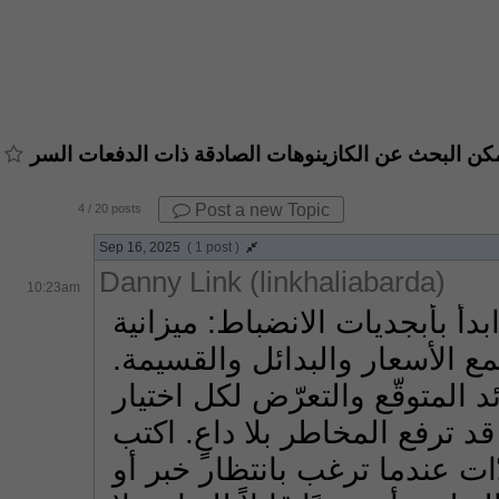
مكن البحث عن الكازينوهات الصادقة ذات الدفعات السر
Post a new Topic
4
/ 20 posts
Sep 16, 2025
( 1 post )
Danny Link (linkhaliabarda)
10:23am
قبل التفكير في أي «استراتيجية سحرية»، ابدأ بأبجديات الانضباط: ميزانية 
جلسة، قائمة تحقق بسيطة، ومكان واحد يجمع الأسعار والبدائل والقسيمة. 
 يمكنك معاينة العائد المتوقّع والتعرّض لكل اختيار 
على حدة، مع تحذيرات تلقائية من تراكيب قد ترفع المخاطر بلا داعٍ. اكتب 
سطرًا يشرح سبب كل دخول، وفعّل المسودّات عندما ترغب بانتظار خبر أو 