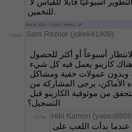
تغيّر إيقاع. بهذه الخطوات الصغيرة يصبح التطوير أسبوعيًا قابلاً للقياس لا 
للتخمين.
Dec 9, 2024
( 1 post, 2 replies )
Sam Reznor (jokek41409)
7:28am
كم مرة واجهت مشكلة عندما اضطررت للانتظار أسبوعاً أو أكثر للحصول 
على أرباحي. إنه أمر مزعج للغاية. هل هناك كازينو يعمل فيه كل شيء 
بسرعة ووضوح؟ وأن تكون الشروط شفافة وبدون عمولات خفية ومشاكل 
في السحب. إذا كان هناك من يعرف مثل هذه الأماكن، يرجى المشاركة من 
فضلكم. وربما هناك موارد يمكنك من خلالها التحقق من موثوقية الكازينو قبل 
التسجيل؟
Hiki Kamori (yataci8559
8:17am
عندما بدأت اللعب على 