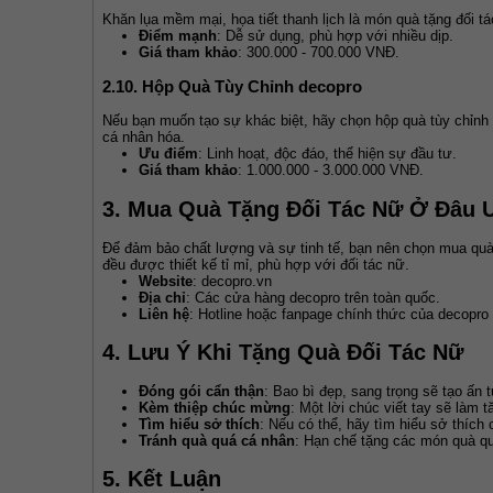
Khăn lụa mềm mại, họa tiết thanh lịch là món quà tặng đối 
Điểm mạnh
: Dễ sử dụng, phù hợp với nhiều dịp.
Giá tham khảo
: 300.000 - 700.000 VNĐ.
2.10. Hộp Quà Tùy Chỉnh decopro
Nếu bạn muốn tạo sự khác biệt, hãy chọn hộp quà tùy chỉnh 
cá nhân hóa.
Ưu điểm
: Linh hoạt, độc đáo, thể hiện sự đầu tư.
Giá tham khảo
: 1.000.000 - 3.000.000 VNĐ.
3. Mua Quà Tặng Đối Tác Nữ Ở Đâu 
Để đảm bảo chất lượng và sự tinh tế, bạn nên chọn mua quà 
đều được thiết kế tỉ mỉ, phù hợp với đối tác nữ.
Website
: decopro.vn
Địa chỉ
: Các cửa hàng decopro trên toàn quốc.
Liên hệ
: Hotline hoặc fanpage chính thức của decopro
4. Lưu Ý Khi Tặng Quà Đối Tác Nữ
Đóng gói cẩn thận
: Bao bì đẹp, sang trọng sẽ tạo ấn 
Kèm thiệp chúc mừng
: Một lời chúc viết tay sẽ làm t
Tìm hiểu sở thích
: Nếu có thể, hãy tìm hiểu sở thích
Tránh quà quá cá nhân
: Hạn chế tặng các món quà quá
5. Kết Luận