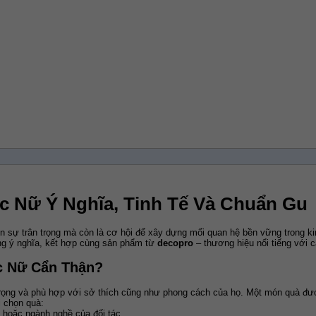
c Nữ Ý Nghĩa, Tinh Tế Và Chuẩn Gu
ện sự trân trọng mà còn là cơ hội để xây dựng mối quan hệ bền vững trong ki
ặng ý nghĩa, kết hợp cùng sản phẩm từ 
decopro
 – thương hiệu nổi tiếng với
c Nữ Cẩn Thận?
 trọng và phù hợp với sở thích cũng như phong cách của họ. Một món quà đư
i chọn quà:
 hoặc ngành nghề của đối tác.