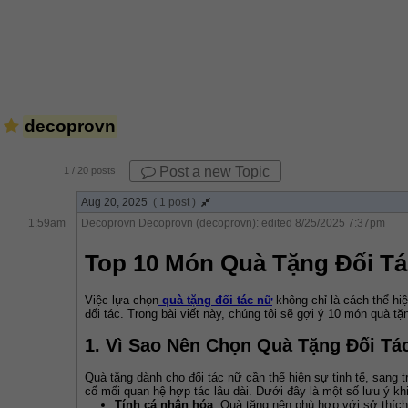
decoprovn
Post a new Topic
1
/ 20 posts
Aug 20, 2025
( 1 post )
1:59am
Decoprovn Decoprovn (decoprovn): edited 8/25/2025 7:37pm
Top 10 Món Quà Tặng Đối Tá
Việc lựa chọn
quà tặng đối tác nữ
 không chỉ là cách thể hi
đối tác. Trong bài viết này, chúng tôi sẽ gợi ý 10 món quà t
1. Vì Sao Nên Chọn Quà Tặng Đối Tá
Quà tặng dành cho đối tác nữ cần thể hiện sự tinh tế, sang
cố mối quan hệ hợp tác lâu dài. Dưới đây là một số lưu ý kh
Tính cá nhân hóa
: Quà tặng nên phù hợp với sở thích