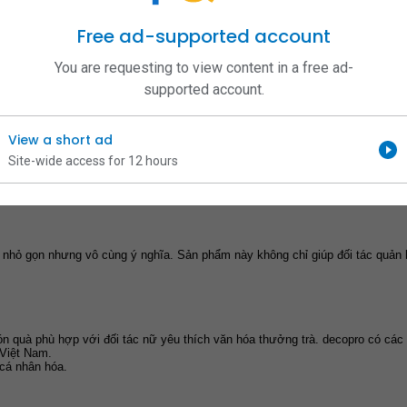
ang trọng.
Free ad-supported account
You are requesting to view content in a free ad-
 tín là lựa chọn quà tặng đối tác nữ thiết thực. decopro cũng cung cấp các 
supported account.
g hàng ngày.
View a short ad
Site-wide access for 12 hours
ặc tinh dầu từ 
decopro
 là món quà tinh tế, thể hiện sự quan tâm đến sức k
 da.
 nhỏ gọn nhưng vô cùng ý nghĩa. Sản phẩm này không chỉ giúp đối tác quản lý t
n quà phù hợp với đối tác nữ yêu thích văn hóa thưởng trà. decopro có các b
 Việt Nam.
cá nhân hóa.