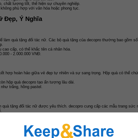
p, chất lượng tốt, thể hiện sự chuyên nghiệp.
không phù hợp với văn hóa hoặc phong tục.
ữ Đẹp, Ý Nghĩa
để làm quà tặng đối tác nữ. Các bộ quà tặng của decopro thường bao gồm sổ t
p.
ệu cao cấp, có thể khắc tên cá nhân hóa.
0.000 - 2.000.000 VNĐ.
 kết hợp hoàn hảo giữa vẻ đẹp tự nhiên và sự sang trọng. Hộp quà có thể ch
òn hộp quà decopro tạo ấn tượng lâu dài.
như trắng, hồng pastel.
n quà tặng đối tác nữ được yêu thích. decopro cung cấp các mẫu trang sức 
.
hù hợp với môi trường kinh doanh.
iãn mà còn là món quà tinh tế, phù hợp với đối tác nữ yêu thích sự nhẹ nhà