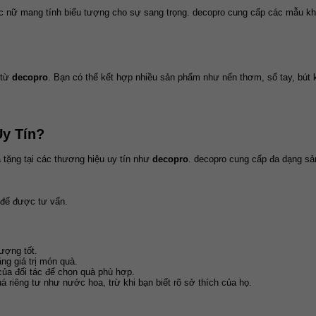
tác nữ mang tính biểu tượng cho sự sang trọng. decopro cung cấp các mẫu kh
từ 
decopro
. Bạn có thể kết hợp nhiều sản phẩm như nến thơm, sổ tay, bút ký
Uy Tín?
tặng tại các thương hiệu uy tín như 
decopro
. decopro cung cấp đa dạng sả
 để được tư vấn.
tượng tốt.
ăng giá trị món quà.
 của đối tác để chọn quà phù hợp.
 riêng tư như nước hoa, trừ khi bạn biết rõ sở thích của họ.