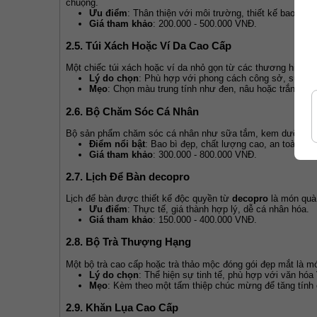
chuộng.
Ưu điểm
: Thân thiện với môi trường, thiết kế bao bì s
Giá tham khảo
: 200.000 - 500.000 VNĐ.
2.5. Túi Xách Hoặc Ví Da Cao Cấp
Một chiếc túi xách hoặc ví da nhỏ gọn từ các thương hiệu uy
Lý do chọn
: Phù hợp với phong cách công sở, sử dụn
Mẹo
: Chọn màu trung tính như đen, nâu hoặc trắng.
2.6. Bộ Chăm Sóc Cá Nhân
Bộ sản phẩm chăm sóc cá nhân như sữa tắm, kem dưỡng ho
Điểm nổi bật
: Bao bì đẹp, chất lượng cao, an toàn cho
Giá tham khảo
: 300.000 - 800.000 VNĐ.
2.7. Lịch Để Bàn decopro
Lịch để bàn được thiết kế độc quyền từ 
decopro
 là món quà
Ưu điểm
: Thực tế, giá thành hợp lý, dễ cá nhân hóa.
Giá tham khảo
: 150.000 - 400.000 VNĐ.
2.8. Bộ Trà Thượng Hạng
Một bộ trà cao cấp hoặc trà thảo mộc đóng gói đẹp mắt là mó
Lý do chọn
: Thể hiện sự tinh tế, phù hợp với văn hóa
Mẹo
: Kèm theo một tấm thiệp chúc mừng để tăng tính 
2.9. Khăn Lụa Cao Cấp