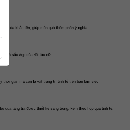
mẫu ví da khắc tên, giúp món quà thêm phần ý nghĩa.
hỏe và sắc đẹp của đối tác nữ.
hời gian mà còn là vật trang trí tinh tế trên bàn làm việc.
ộ quà tặng trà được thiết kế sang trọng, kèm theo hộp quà tinh tế.