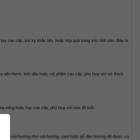
ay cao cấp, bút ký khắc tên, hoặc hộp quà trang sức tinh xảo. Đây là 
ứa nến thơm, tinh dầu hoặc mỹ phẩm cao cấp, phù hợp với sở thích 
mạ vàng hoặc bạc cao cấp, phù hợp với mọi độ tuổi.
ng. Các mùi hương như oải hương, vani hoặc gỗ đàn hương rất được ưa 