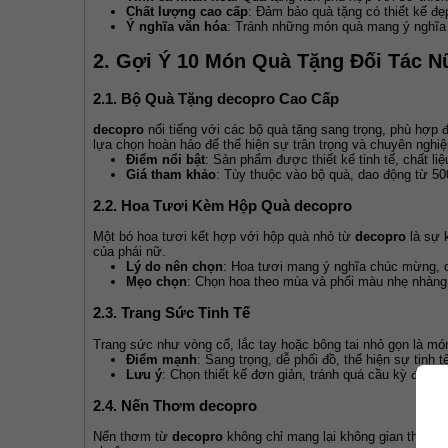
Chất lượng cao cấp
: Đảm bảo quà tặng có thiết kế đẹ
Ý nghĩa văn hóa
: Tránh những món quà mang ý nghĩa 
2. Gợi Ý 10 Món Quà Tặng Đối Tác N
2.1. Bộ Quà Tặng decopro Cao Cấp
decopro
 nổi tiếng với các bộ quà tặng sang trọng, phù hợp 
lựa chọn hoàn hảo để thể hiện sự trân trọng và chuyên nghiệ
Điểm nổi bật
: Sản phẩm được thiết kế tinh tế, chất li
Giá tham khảo
: Tùy thuộc vào bộ quà, dao động từ 50
2.2. Hoa Tươi Kèm Hộp Quà decopro
Một bó hoa tươi kết hợp với hộp quà nhỏ từ 
decopro
 là sự
của phái nữ.
Lý do nên chọn
: Hoa tươi mang ý nghĩa chúc mừng, c
Mẹo chọn
: Chọn hoa theo mùa và phối màu nhẹ nhàng 
2.3. Trang Sức Tinh Tế
Trang sức như vòng cổ, lắc tay hoặc bông tai nhỏ gọn là mó
Điểm mạnh
: Sang trọng, dễ phối đồ, thể hiện sự tinh tế
Lưu ý
: Chọn thiết kế đơn giản, tránh quá cầu kỳ để p
2.4. Nến Thơm decopro
Nến thơm từ 
decopro
 không chỉ mang lại không gian thư g