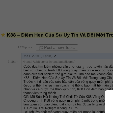
K88 – Điểm Hẹn Của Sự Uy Tín Và Đổi Mới Tro
Post a new Topic
1
/ 20 posts
Dec 1, 2025
( 1 post )
1:10am
Nhacai Acb8icoma (nhacaiacb8icoma)
Cuộc đua tìm kiếm những sân chơi giải trí trực tuyến hấp dẫ
biệt với chương trình K88 vòng quay miễn phí – một cơ hội 
cánh cửa trải nghiệm thế giới giải trí đỉnh cao mà không cần
K88 – Điểm Hẹn Của Sự Uy Tín Và Đổi Mới Trong Làng Giải
Trước khi đi sâu vào sức hấp dẫn của vòng quay miễn phí, đi
được vị thế nhờ sự minh bạch, hệ thống bảo mật tiên tiến và
nhãn và cá cược thể thao kịch tính, K88 luôn đảm bảo chất 
thành viên trung thành.
Giải Mã Sức Hút Không Thể Chối Từ Của K88 Vòng Quay M
Chương trình K88 vòng quay miễn phí là một trong những chi
làm quen với giao diện, luật chơi và tốc độ xử lý giao dịch c
1. Cơ Hội Trải Nghiệm Không Rủi Ro
Lợi ích lớn nhất mà vòng quay miễn phí mang lại chính là s