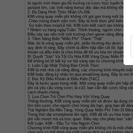
là người mới tham gia thị trường cá cược trực tuyến hay ch
jackpot lớn, các tính năng bonus độc đáo mà không tốn một 
2. Đa Dạng Hình Thức Nhận Ưu Đãi
K88 vòng quay miễn phí không chỉ gói gọn trong một hình th
 Chào mừng thành viên mới: Đây là hình thức phổ biến nhất
 Sự kiện theo mùa/Lễ hội: K88 luôn biết cách tạo không khí 
* Nhiệm vụ hàng ngày/Tuần: Thỉnh thoảng, người chơi chỉ c
Điều này tạo nên một môi trường chơi game năng động, khuy
3. Tiềm Năng Biến "Miễn Phí" Thành "Thật"
Mặc dù là vòng quay miễn phí, phần thưởng thu được từ các
quy định rõ ràng. Đây chính là điểm hấp dẫn cốt lõi: bạn có
khoản và điều kiện là chìa khóa để tối ưu hóa lợi nhuận từ ư
Bí Quyết "Săn" Và Tối Ưu Hóa K88 Vòng Quay Miễn Phí Hi
Để không bỏ lỡ bất kỳ cơ hội vàng nào từ chương trình K88 
1. Luôn Cập Nhật Thông Báo Chính Thức
K88 là một nhà cái năng động, các chương trình khuyến mãi 
K88 hoặc đăng ký nhận tin qua email/ứng dụng. Đây là nơi 
2. Đọc Kỹ Điều Khoản & Điều Kiện (T&C)
Đây là bước quan trọng nhất. Một vòng quay miễn phí hấp dẫ
phí và yêu cầu vòng cược là x10, bạn cần đặt cược tổng cộng
cách nhanh chóng.
3. Lựa Chọn Trò Chơi Phù Hợp Với Vòng Quay
Thông thường, K88 vòng quay miễn phí sẽ được áp dụng cho m
lớn tiền cược cho người chơi trong dài hạn, giúp bạn dễ dàng
Trải Nghiệm Đa Nền Tảng: Vòng Quay Miễn Phí Trên Di Độn
Trong thời đại smartphone lên ngôi, K88 đã tối ưu hóa hoàn 
phí vẫn mượt mà và trực quan. Điều này cho phép bạn "săn" 
Kết Luận: K88 – Đầu Tư Vào Người Chơi
Chương trình K88 vòng quay miễn phí không chỉ là một chiêu t
chơi mới có thể đánh giá chất lượng dịch vụ mà không gặp bất