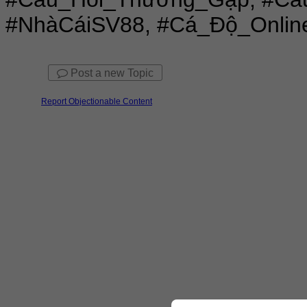
#NhàCáiSV88, #Cá_Độ_Onlin
Post a new Topic
Report Objectionable Content