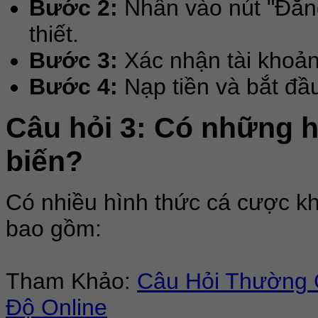
Bước 2:
Nhấn vào nút "Đăng
thiết.
Bước 3:
Xác nhận tài khoản
Bước 4:
Nạp tiền và bắt đầ
Câu hỏi 3: Có những 
biến?
Có nhiều hình thức cá cược k
bao gồm:
Tham Khảo:
Câu Hỏi Thường 
Độ Online