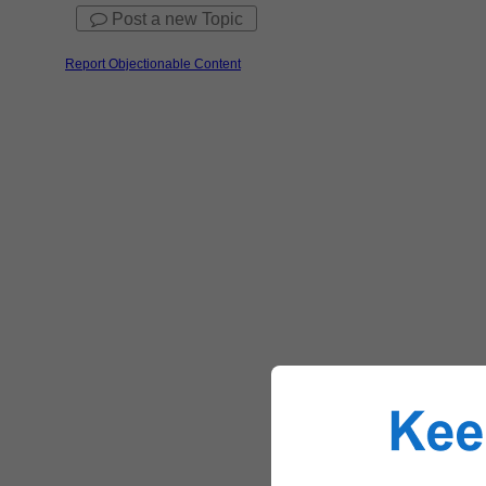
Post a new Topic
Report Objectionable Content