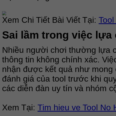
Xem Chi Tiết Bài Viết Tại:
Tool
Sai lầm trong việc lựa
Nhiều người chơi thường lựa 
thông tin không chính xác. Vi
nhận được kết quả như mong đ
đánh giá của tool trước khi qu
các diễn đàn uy tín và nhóm c
Xem Tại:
Tim hieu ve Tool No 