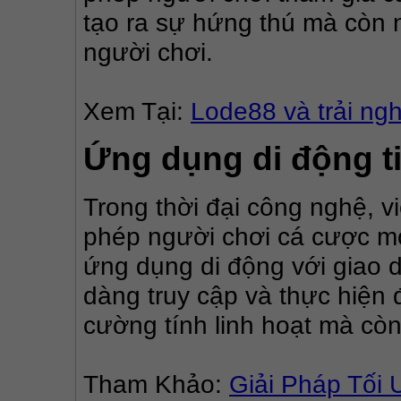
tạo ra sự hứng thú mà còn 
người chơi.
Xem Tại: 
Lode88 và trải nghi
Ứng dụng di động ti
Trong thời đại công nghệ, vi
phép người chơi cá cược mọi
ứng dụng di động với giao d
dàng truy cập và thực hiện 
cường tính linh hoạt mà cò
Tham Khảo: 
Giải Pháp Tối 