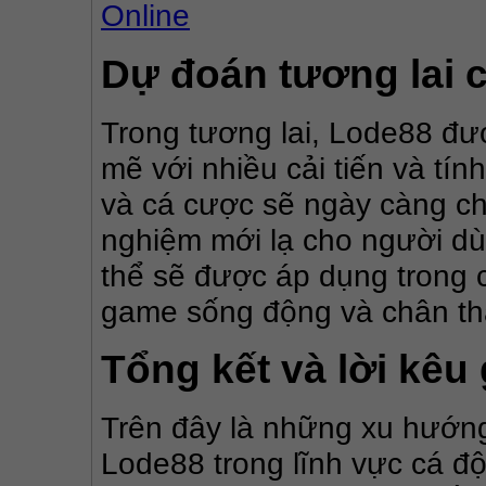
Online
Dự đoán tương lai 
Trong tương lai, Lode88 đượ
mẽ với nhiều cải tiến và tí
và cá cược sẽ ngày càng ch
nghiệm mới lạ cho người d
thể sẽ được áp dụng trong c
game sống động và chân th
Tổng kết và lời kêu
Trên đây là những xu hướng 
Lode88 trong lĩnh vực cá độ