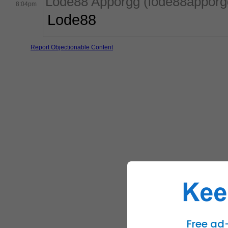
Lode88 Apporgg (lode88apporg
8:04pm
Lode88
Report Objectionable Content
Free ad