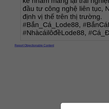
kế nhằm mang lại trải nghiệ
đầu tư công nghệ liên tục, 
định vị thế trên thị trường.
#Bắn_Cá_Lode88, #BắnCáL
#NhàcáilôđềLode88, #Cá_Đ
Report Objectionable Content