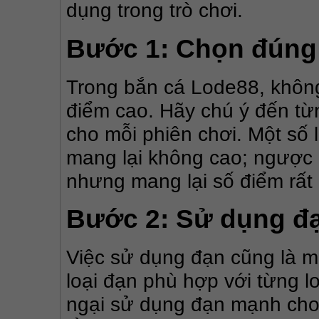
dụng trong trò chơi.
Bước 1: Chọn đúng 
Trong bắn cá Lode88, không 
điểm cao. Hãy chú ý đến từng
cho mỗi phiên chơi. Một số 
mang lại không cao; ngược lạ
nhưng mang lại số điểm rất
Bước 2: Sử dụng đạ
Việc sử dụng đạn cũng là mộ
loại đạn phù hợp với từng l
ngại sử dụng đạn mạnh cho