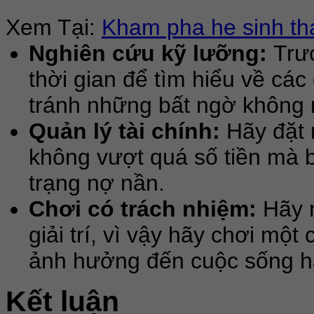
Xem Tại:
Kham pha he sinh thai
Nghiên cứu kỹ lưỡng:
Trướ
thời gian để tìm hiểu về cá
tránh những bất ngờ không
Quản lý tài chính:
Hãy đặt 
không vượt quá số tiền mà b
trạng nợ nần.
Chơi có trách nhiệm:
Hãy n
giải trí, vì vậy hãy chơi mộ
ảnh hưởng đến cuộc sống h
Kết luận