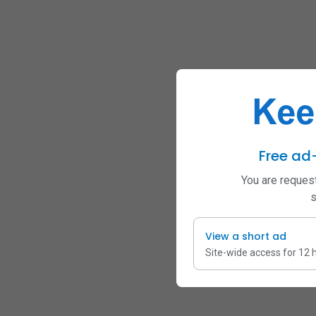
Free ad
You are request
s
View a short ad
Site-wide access for 12 