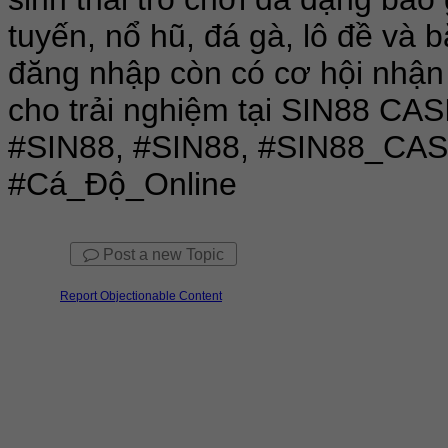
tuyến, nổ hũ, đá gà, lô đề và 
đăng nhập còn có cơ hội nhậ
cho trải nghiệm tại SIN88 CA
#SIN88, #SIN88, #SIN88_CA
#Cá_Độ_Online
Post a new Topic
Report Objectionable Content