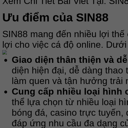
Xem Chi Tiết Bài Viết Tại: SIN
Ưu điểm của SIN88
SIN88 mang đến nhiều lợi thế 
lợi cho việc cá độ online. Dưới
Giao diện thân thiện và d
diện hiện đại, dễ dàng thao
làm quen và tận hưởng trải
Cung cấp nhiều loại hình 
thể lựa chọn từ nhiều loại 
bóng đá, casino trực tuyến, 
đáp ứng nhu cầu đa dạng c