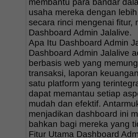
membantu para bandar dala
usaha mereka dengan lebih e
secara rinci mengenai fitur,
Dashboard Admin Jalalive.
Apa Itu Dashboard Admin Ja
Dashboard Admin Jalalive 
berbasis web yang memungk
transaksi, laporan keuangan
satu platform yang terintegr
dapat memantau setiap aspe
mudah dan efektif. Antarmuka
menjadikan dashboard ini m
bahkan bagi mereka yang tid
Fitur Utama Dashboard Admi