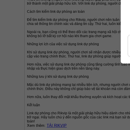
trở thành một giải pháp hữu ích. Với link dự phòng, người chơi 
Cách tìm kiếm link dự phòng an toàn
Để tìm kiếm link dự phòng cho Rikvip, người chơi nên tuân thủ mộ
chia sẻ thông tin chính xác và đáng tin cậy. Thứ hai, luôn kiểm t
Ngoài ra, bạn cũng có thể theo dõi các trang mạng xã hội chính t
không bỏ lỡ bất kỳ cơ hội nào khi tham gia chơi game.
Những lợi ích của việc sử dụng link dự phòng
Khi sử dụng link dự phòng, người chơi sẽ nhận được nhiều lợi ích
cập vào trang chính thức. Thứ hai, link dự phòng giúp người chơi
Hơn nữa, việc sử dụng link dự phòng cũng tăng cường tính bảo m
nhập và thực hiện giao dịch trên nền tảng này.
Những lưu ý khi sử dụng link dự phòng
Mặc dù link dự phòng mang lại nhiều tiện ích, nhưng người chơi
chính thức. Điều này không chỉ giúp bảo vệ tài khoản mà còn đảm
Hơn nữa, luôn thay đổi mật khẩu thường xuyên và kích hoạt các t
Kết luận
Link dự phòng cho Rikvip là một giải pháp hữu hiệu dành cho nh
trở ngại. Hãy luôn chú ý đến nguồn gốc của các link mà bạn sử 
toàn!
Xem thêm: 
TẢI RIKVIP