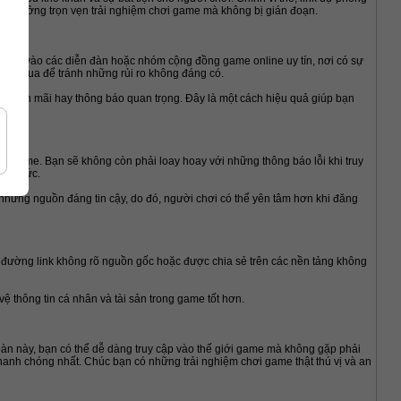
 tận hưởng trọn vẹn trải nghiệm chơi game mà không bị gián đoạn.
uy cập vào các diễn đàn hoặc nhóm cộng đồng game online uy tín, nơi có sự 
nên bỏ qua để tránh những rủi ro không đáng có.
 khuyến mãi hay thông báo quan trọng. Đây là một cách hiệu quả giúp bạn 
ng game. Bạn sẽ không còn phải loay hoay với những thông báo lỗi khi truy 
ính thức.
hững nguồn đáng tin cậy, do đó, người chơi có thể yên tâm hơn khi đăng 
 đường link không rõ nguồn gốc hoặc được chia sẻ trên các nền tảng không 
 thông tin cá nhân và tài sản trong game tốt hơn.
àn này, bạn có thể dễ dàng truy cập vào thế giới game mà không gặp phải 
anh chóng nhất. Chúc bạn có những trải nghiệm chơi game thật thú vị và an 