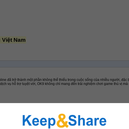
 Việt Nam
i online đã trở thành một phần không thể thiếu trong cuộc sống của nhiều người, đặ
dịch vụ hỗ trợ tuyệt vời, OK9 không chỉ mang đến trải nghiệm chơi game thú vị mà 
úp người chơi yên tâm trải nghiệm mà không lo lắng về các vấn đề gian lận hay l
ệp game. Sự chuyên nghiệp trong quy trình vận hành của OK9 cũng là một yếu tố qu
ch hàng. Đội ngũ nhân viên chăm sóc khách hàng của OK9 luôn sẵn sàng 24/7 để gi