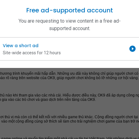
huật khi chơi game, bạn đều có thể liên hệ với bộ phận hỗ trợ qua nhiều kênh khác n
Free ad-supported account
You are requesting to view content in a free ad-
ệc đăng ký tài khoản. Quá trình này rất đơn giản và nhanh chóng, chỉ cần vài bước 
 như chuyển khoản ngân hàng, thẻ cào hay ví điện tử. Tất cả các phương thức nạ
supported account.
View a short ad
và phong phú. Tại đây, bạn có thể tìm thấy hàng trăm tựa game từ nhiều thể loại k
anh sống động, mang lại trải nghiệm chân thực nhất cho người chơi. Sự đa dạng tr
Site-wide access for 12 hours
hương trình khuyến mãi hấp dẫn. Những ưu đãi này không chỉ giúp người chơi có t
áo rõ ràng trên website của OK9, giúp người chơi không bỏ lỡ những cơ hội vàng.
ủ nào khi tham gia vào các nhà cái. Hiểu được điều này, OK9 đã áp dụng công nghệ
gia vào các trò chơi và giao dịch trên nền tảng của OK9.
ơi thú vị mà còn có thể kết nối với nhiều game thủ khác. Cộng đồng người chơi tại 
p vào một cộng đồng cùng sở thích sẽ làm cho trải nghiệm chơi game của bạn trở n
h game online và muốn tìm kiếm một nhà cái uy tín tại Việt Nam. Với những dịch v