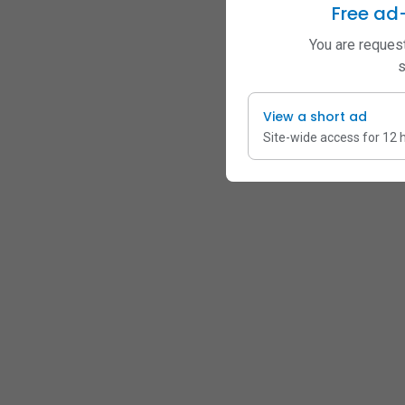
Free ad
You are request
s
View a short ad
Site-wide access for 12 