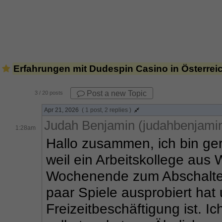
Erfahrungen mit Dudespin Casino in Österrei
Post a new Topic
3
/ 20 posts
Apr 21, 2026
( 1 post, 2 replies )
Judah Benjamin (judahbenjami
1:28am
Hallo zusammen, ich bin ger
weil ein Arbeitskollege aus
Wochenende zum Abschalten. 
paar Spiele ausprobiert hat u
Freizeitbeschäftigung ist. Ic